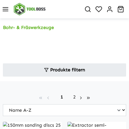
Zum Hauptinhalt springen
Du hast 0 P
Wa
Bohr- & Fräswerkzeuge
Produkte filtern
Seite
Seite
1
2