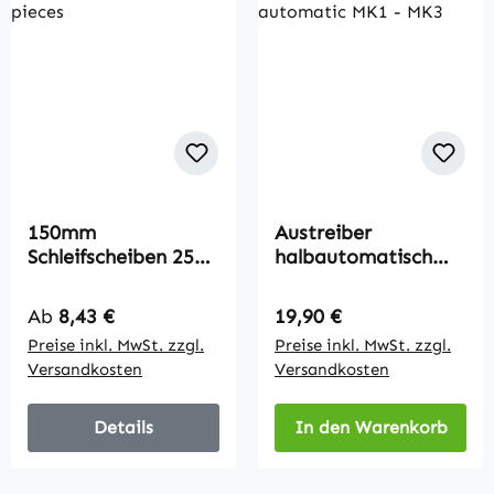
150mm
Austreiber
Schleifscheiben 25
halbautomatisch
St.
MK1 - MK3
Regulärer Preis:
Regulärer Preis:
Ab
8,43 €
19,90 €
Preise inkl. MwSt. zzgl.
Preise inkl. MwSt. zzgl.
Versandkosten
Versandkosten
Details
In den Warenkorb