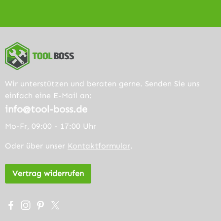
Wir unterstützen und beraten gerne. Senden Sie uns
einfach eine E-Mail an:
info@tool-boss.de
Mo-Fr, 09:00 - 17:00 Uhr
Oder über unser
Kontaktformular
.
Vertrag widerrufen
Besuche uns auf Facebook – öffnet in neuem Tab (extern
Schau auf Instagram vorbei – öffnet in neuem Tab (e
Lass dich auf Pinterest inspirieren – öffnet in n
Folge uns auf X – öffnet in neuem Tab (exter