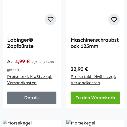
Lobinger®
Maschinenschraubst
Zopfbürste
ock 125mm
Verkaufspreis:
Ab
4,99 €
Regulärer Preis:
6,90 €
(27.68%
Regulärer Preis:
32,90 €
gespart)
Preise inkl. MwSt. zzgl.
Preise inkl. MwSt. zzgl.
Versandkosten
Versandkosten
Details
In den Warenkorb