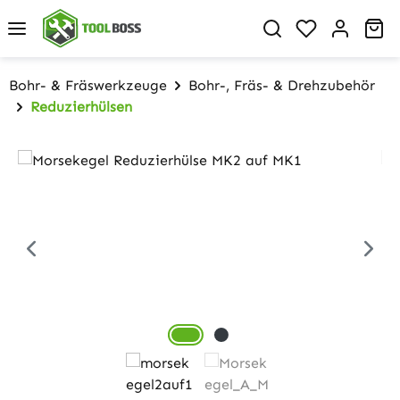
Zum Hauptinhalt springen
Du hast 0 P
Wa
Bohr- & Fräswerkzeuge
Bohr-, Fräs- & Drehzubehör
Reduzierhülsen
Bildergalerie überspringen