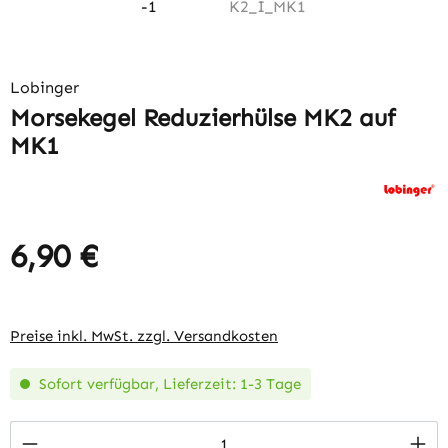
Lobinger
Morsekegel Reduzierhülse MK2 auf
MK1
6,90 €
Regulärer Preis:
Preise inkl. MwSt. zzgl. Versandkosten
Sofort verfügbar, Lieferzeit: 1-3 Tage
Produkt Anzahl: Gib den gewünschten Wert 