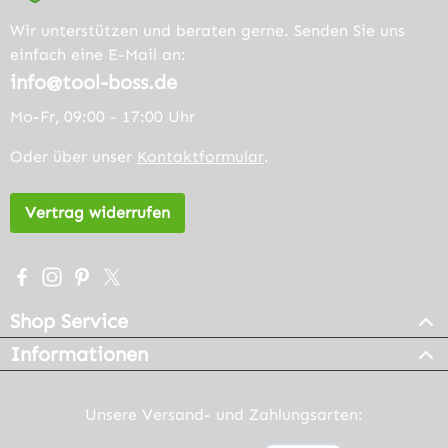
Wir unterstützen und beraten gerne. Senden Sie uns
einfach eine E-Mail an:
info@tool-boss.de
Mo-Fr, 09:00 - 17:00 Uhr
Oder über unser
Kontaktformular
.
Vertrag widerrufen
Besuche uns auf Facebook – öffnet in neuem Tab (extern
Schau auf Instagram vorbei – öffnet in neuem Tab (e
Lass dich auf Pinterest inspirieren – öffnet in n
Folge uns auf X – öffnet in neuem Tab (exter
Shop Service
Informationen
Unsere Versand- und Zahlungsarten: