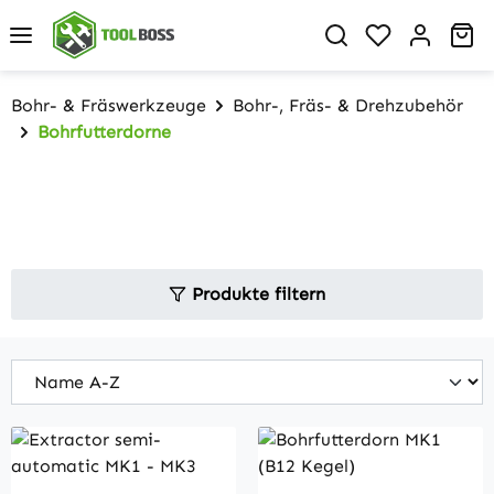
Zum Hauptinhalt springen
Du hast 0 P
Wa
Bohr- & Fräswerkzeuge
Bohr-, Fräs- & Drehzubehör
Bohrfutterdorne
Produkte filtern