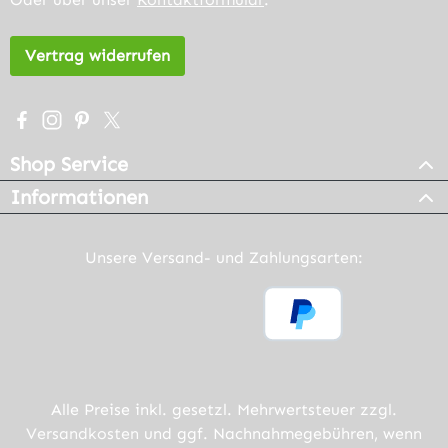
Vertrag widerrufen
Besuche uns auf Facebook – öffnet in neuem Tab (extern
Schau auf Instagram vorbei – öffnet in neuem Tab (e
Lass dich auf Pinterest inspirieren – öffnet in n
Folge uns auf X – öffnet in neuem Tab (exter
Shop Service
Informationen
Unsere Versand- und Zahlungsarten:
Alle Preise inkl. gesetzl. Mehrwertsteuer zzgl.
Versandkosten
und ggf. Nachnahmegebühren, wenn