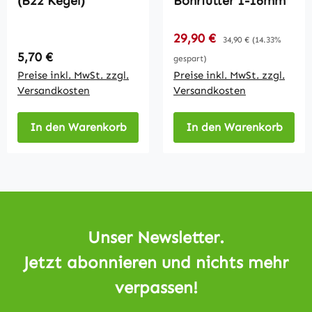
(B22 Kegel)
Bohrfutter 1-16mm
Verkaufspreis:
29,90 €
Regulärer Preis:
34,90 €
(14.33%
Regulärer Preis:
5,70 €
gespart)
Preise inkl. MwSt. zzgl.
Preise inkl. MwSt. zzgl.
Versandkosten
Versandkosten
In den Warenkorb
In den Warenkorb
Unser Newsletter.
Jetzt abonnieren und nichts mehr
verpassen!