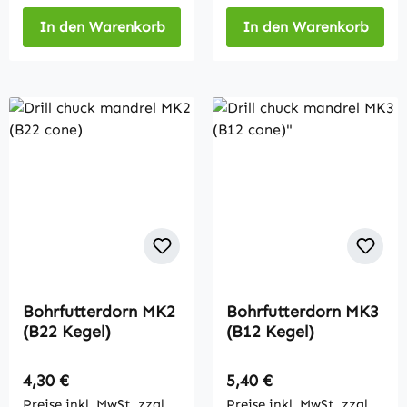
In den Warenkorb
In den Warenkorb
Bohrfutterdorn MK2
Bohrfutterdorn MK3
(B22 Kegel)
(B12 Kegel)
Regulärer Preis:
Regulärer Preis:
4,30 €
5,40 €
Preise inkl. MwSt. zzgl.
Preise inkl. MwSt. zzgl.