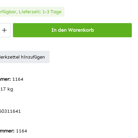
rfügbar, Lieferzeit: 1-3 Tage
 Anzahl: Gib den gewünschten Wert ein 
In den Warenkorb
erkzettel hinzufügen
mmer:
1164
517 kg
60311641
nummer:
1164