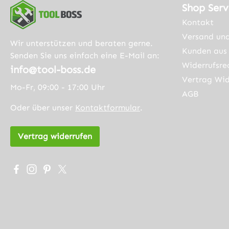
Shop Serv
Kontakt
Versand un
Wir unterstützen und beraten gerne.
Kunden aus 
Senden Sie uns einfach eine E-Mail an:
Widerrufsre
info@tool-boss.de
Vertrag Wid
Mo-Fr, 09:00 - 17:00 Uhr
AGB
Oder über unser
Kontaktformular
.
Vertrag widerrufen
Besuche uns auf Facebook – öffnet in neuem Tab (exter
Schau auf Instagram vorbei – öffnet in neuem Tab (
Lass dich auf Pinterest inspirieren – öffnet in 
Folge uns auf X – öffnet in neuem Tab (exte