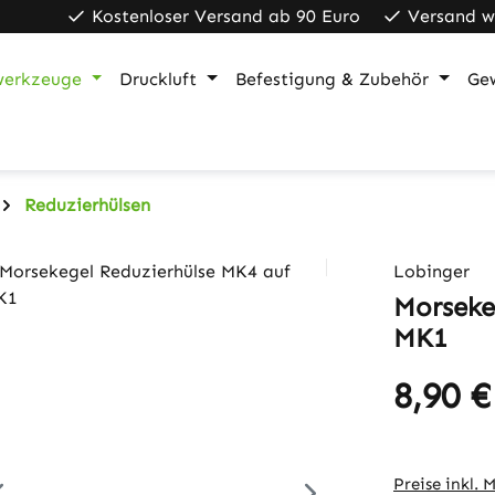
Kostenloser Versand ab 90 Euro
Versand w
werkzeuge
Druckluft
Befestigung & Zubehör
Ge
Reduzierhülsen
Lobinger
Morseke
MK1
8,90 €
Regulärer Pr
Preise inkl. 