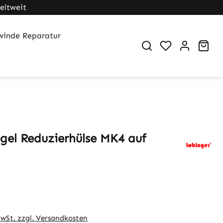
eltweit
winde Reparatur
Du hast 0 Pr
War
gel Reduzierhülse MK4 auf
eis:
MwSt. zzgl. Versandkosten