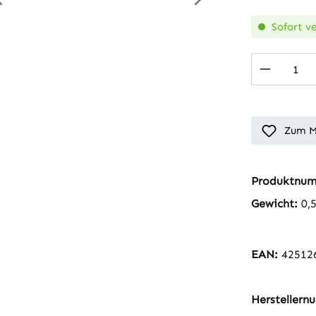
Sofort ve
Produkt
Zum M
Produktnu
Gewicht:
0,
EAN:
42512
Hersteller