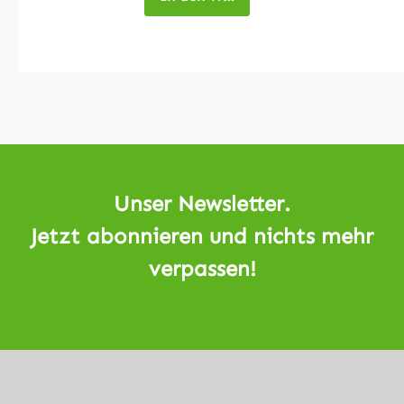
Rundlaufgenau
igkeit Weitere
Details zu
unseren
Reduzierhülsen
entnehmen Sie
bitte der
Tabelle (Bild2).
Unser Newsletter.
Jetzt abonnieren und nichts mehr
verpassen!