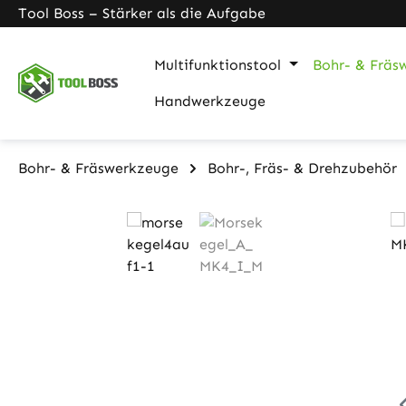
Tool Boss – Stärker als die Aufgabe
m Hauptinhalt springen
Zur Suche springen
Zur Hauptnavigation springen
Multifunktionstool
Bohr- & Fräs
Handwerkzeuge
Bohr- & Fräswerkzeuge
Bohr-, Fräs- & Drehzubehör
Bildergalerie überspringen