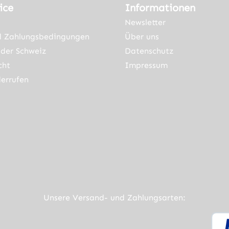
ice
Informationen
Newsletter
d Zahlungsbedingungen
Über uns
der Schweiz
Datenschutz
cht
Impressum
errufen
ner Link)
externer Link)
neuem Tab (externer Link)
rner Link)
Unsere Versand- und Zahlungsarten: