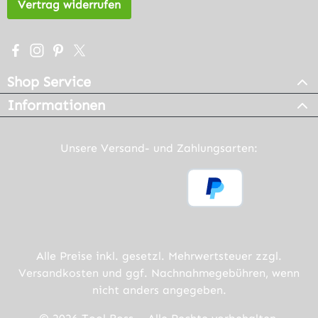
Vertrag widerrufen
Besuche uns auf Facebook – öffnet in neuem Tab (extern
Schau auf Instagram vorbei – öffnet in neuem Tab (e
Lass dich auf Pinterest inspirieren – öffnet in n
Folge uns auf X – öffnet in neuem Tab (exter
Shop Service
Informationen
Unsere Versand- und Zahlungsarten:
Alle Preise inkl. gesetzl. Mehrwertsteuer zzgl.
Versandkosten
und ggf. Nachnahmegebühren, wenn
nicht anders angegeben.