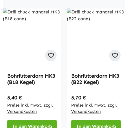
Bohrfutterdorn MK3
Bohrfutterdorn MK3
(B18 Kegel)
(B22 Kegel)
Regulärer Preis:
Regulärer Preis:
5,40 €
5,70 €
Preise inkl. MwSt. zzgl.
Preise inkl. MwSt. zzgl.
Versandkosten
Versandkosten
In den Warenkorb
In den Warenkorb