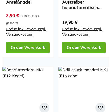
Anreißnadel
Austreiber
halbautomatisch
MK1 - MK3
Verkaufspreis:
3,90 €
Regulärer Preis:
5,90 €
(33.9%
Regulärer Preis:
19,90 €
gespart)
Preise inkl. MwSt. zzgl.
Preise inkl. MwSt. zzgl.
Versandkosten
Versandkosten
In den Warenkorb
In den Warenkorb