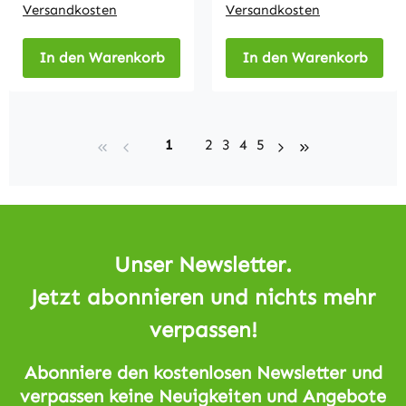
Versandkosten
Versandkosten
In den Warenkorb
In den Warenkorb
Seite
Seite
Seite
Seite
Seite
1
2
3
4
5
Unser Newsletter.
Jetzt abonnieren und nichts mehr
verpassen!
Abonniere den kostenlosen Newsletter und
verpassen keine Neuigkeiten und Angebote