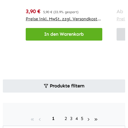
Verkaufspreis:
Regu
3,90 €
Regulärer Preis:
Ab
1
5,90 €
(33.9% gespart)
Preise inkl. MwSt. zzgl. Versandkosten
Preis
In den Warenkorb
Produkte filtern
Seite
Seite
Seite
Seite
Seite
1
2
3
4
5