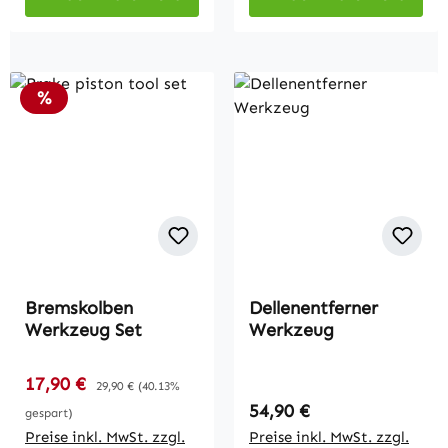
Rabatt
%
Bremskolben
Dellenentferner
Werkzeug Set
Werkzeug
Verkaufspreis:
17,90 €
Regulärer Preis:
29,90 €
(40.13%
Regulärer Preis:
54,90 €
gespart)
Preise inkl. MwSt. zzgl.
Preise inkl. MwSt. zzgl.