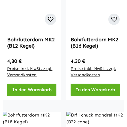
Bohrfutterdorn MK2
Bohrfutterdorn MK2
(B12 Kegel)
(B16 Kegel)
Regulärer Preis:
Regulärer Preis:
4,30 €
4,30 €
Preise inkl. MwSt. zzgl.
Preise inkl. MwSt. zzgl.
Versandkosten
Versandkosten
In den Warenkorb
In den Warenkorb