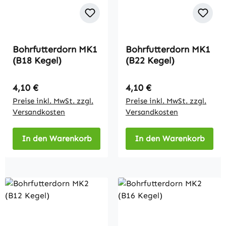
Bohrfutterdorn MK1
Bohrfutterdorn MK1
(B18 Kegel)
(B22 Kegel)
Regulärer Preis:
Regulärer Preis:
4,10 €
4,10 €
Preise inkl. MwSt. zzgl.
Preise inkl. MwSt. zzgl.
Versandkosten
Versandkosten
In den Warenkorb
In den Warenkorb