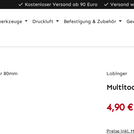
Kostenloser Versand ab 90 Euro
Versand w
werkzeuge
Druckluft
Befestigung & Zubehör
Ge
Lobinger
Multitoo
4,90 €
Verkaufspre
Preise inkl. 