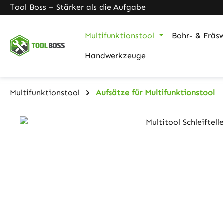
Tool Boss – Stärker als die Aufgabe
m Hauptinhalt springen
Zur Suche springen
Zur Hauptnavigation springen
Multifunktionstool
Bohr- & Fräs
Handwerkzeuge
Multifunktionstool
Aufsätze für Multifunktionstool
Bildergalerie überspringen