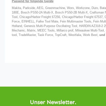
Passend für folgende Geräte
Makita, Parkside, AEG, Greenmachine, Worx, Workzone, Duro, Ba
180E, Bosch PS50-2A Multi-X, Bosch PS50-2B Multi-X, Craftsman N
Tool, Chicago/Harbor Freight 67256, Chicago/Harbor Freight 67537, 
Force, EINHELL, Falke Tool Mate, Fein Multimaster Tools, Fein M
Holland, Genesis Multi-Purpose Oscillating Tool, HARDIN AZ318-2 25
Mechanic, Matrix, MEEC Tools, Millarco prof, Milwaukee Multi-Tool,
tool, TradeMaster, Task Force, TopCraft, Westfalia, Work Best,
und 
Unser Newsletter.