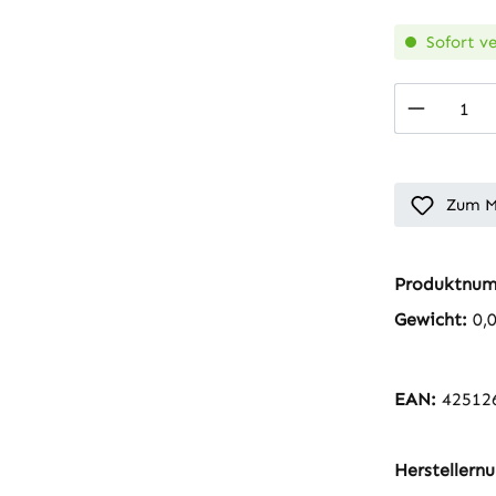
Sofort ve
Produkt
Zum M
Produktnu
Gewicht:
0,
EAN:
42512
Hersteller