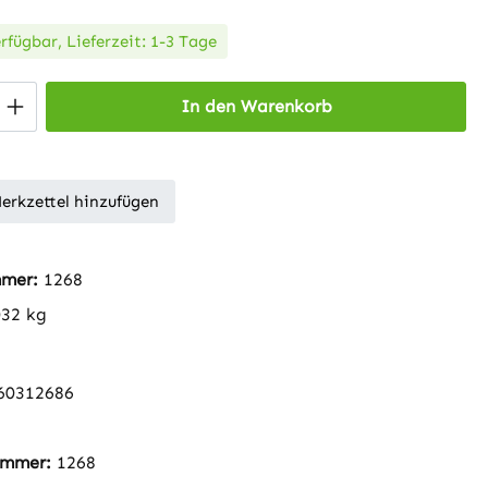
rfügbar, Lieferzeit: 1-3 Tage
 Anzahl: Gib den gewünschten Wert ein 
In den Warenkorb
erkzettel hinzufügen
mmer:
1268
032 kg
60312686
nummer:
1268