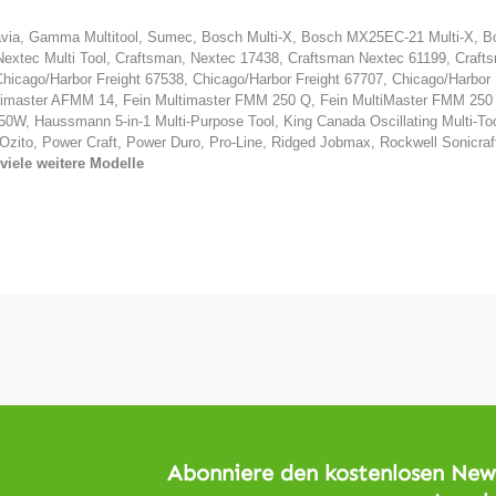
tavia, Gamma Multitool, Sumec, Bosch Multi-X, Bosch MX25EC-21 Multi-X,
extec Multi Tool, Craftsman, Nextec 17438, Craftsman Nextec 61199, Craft
Chicago/Harbor Freight 67538, Chicago/Harbor Freight 67707, Chicago/Harbor 
ultimaster AFMM 14, Fein Multimaster FMM 250 Q, Fein MultiMaster FMM 25
0W, Haussmann 5-in-1 Multi-Purpose Tool, King Canada Oscillating Multi-Tool,
 Ozito, Power Craft, Power Duro, Pro-Line, Ridged Jobmax, Rockwell Sonicraf
viele weitere Modelle
Abonniere den kostenlosen News