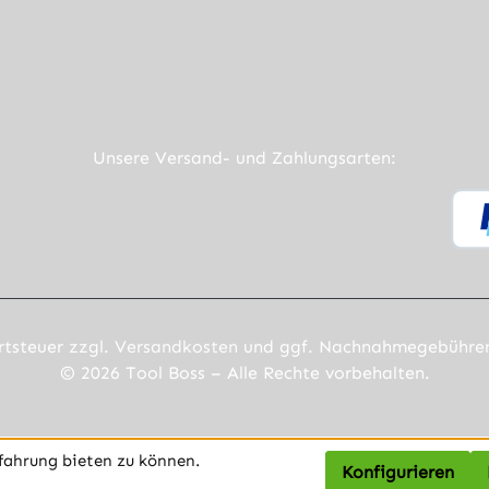
ner Link)
externer Link)
neuem Tab (externer Link)
rner Link)
Unsere Versand- und Zahlungsarten:
rtsteuer zzgl.
Versandkosten
und ggf. Nachnahmegebühren,
© 2026 Tool Boss – Alle Rechte vorbehalten.
fahrung bieten zu können.
Konfigurieren