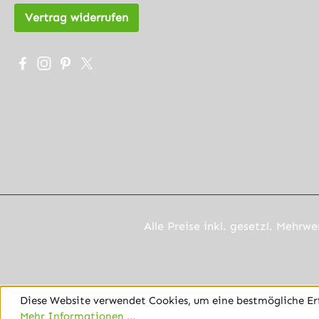
Vertrag widerrufen
Besuche uns auf Facebook – öffnet in neuem Tab (exter
Schau auf Instagram vorbei – öffnet in neuem Tab (
Lass dich auf Pinterest inspirieren – öffnet in 
Folge uns auf X – öffnet in neuem Tab (exte
Alle Preise inkl. gesetzl. Mehrwe
Diese Website verwendet Cookies, um eine bestmögliche Er
Mehr Informationen ...