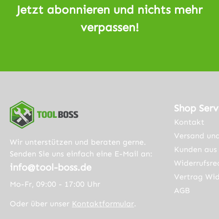
Jetzt abonnieren und nichts mehr
verpassen!
Shop Serv
Kontakt
Versand un
Wir unterstützen und beraten gerne.
Kunden aus 
Senden Sie uns einfach eine E-Mail an:
Widerrufsre
info@tool-boss.de
Vertrag Wid
Mo-Fr, 09:00 - 17:00 Uhr
AGB
Oder über unser
Kontaktformular
.