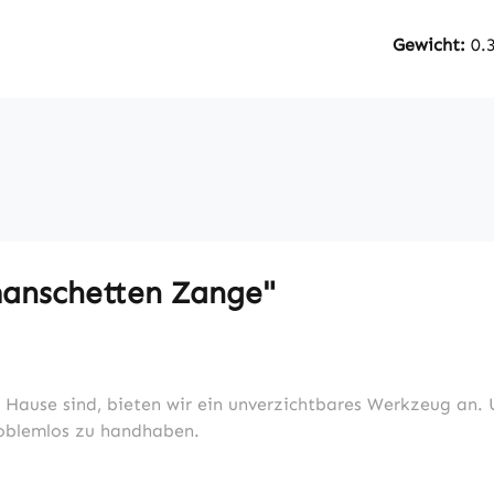
Gewicht:
0.
anschetten Zange"
u Hause sind, bieten wir ein unverzichtbares Werkzeug an.
roblemlos zu handhaben.