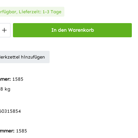
rfügbar, Lieferzeit: 1-3 Tage
 Anzahl: Gib den gewünschten Wert ein 
In den Warenkorb
erkzettel hinzufügen
mmer:
1585
38 kg
60315854
nummer:
1585