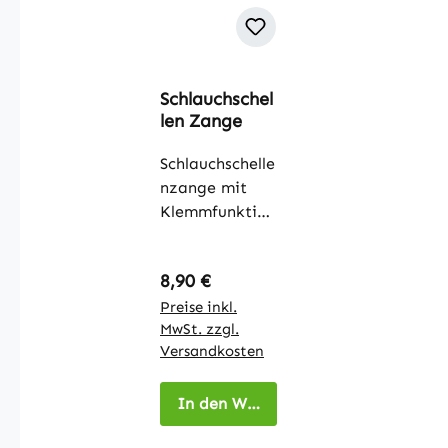
Schlauchschel
len Zange
Schlauchschelle
nzange mit
Klemmfunktion
für besonders
schwer
Regulärer Preis:
8,90 €
zugängliche
Stellen.
Preise inkl.
MwSt. zzgl.
Geeignet zur
Versandkosten
Montage und
Demontage
von
In den Warenkorb
Bandschellen,