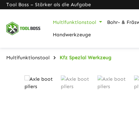
Tool Boss – Stärker als die Aufgabe
m Hauptinhalt springen
Zur Suche springen
Zur Hauptnavigation springen
Multifunktionstool
Bohr- & Fräs
Handwerkzeuge
Multifunktionstool
Kfz Spezial Werkzeug
Bildergalerie überspringen