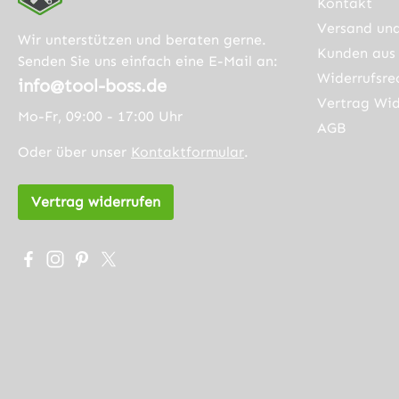
Kontakt
Versand un
Wir unterstützen und beraten gerne.
Kunden aus 
Senden Sie uns einfach eine E-Mail an:
Widerrufsre
info@tool-boss.de
Vertrag Wid
Mo-Fr, 09:00 - 17:00 Uhr
AGB
Oder über unser
Kontaktformular
.
Vertrag widerrufen
Besuche uns auf Facebook – öffnet in neuem Tab (exter
Schau auf Instagram vorbei – öffnet in neuem Tab (
Lass dich auf Pinterest inspirieren – öffnet in 
Folge uns auf X – öffnet in neuem Tab (exte