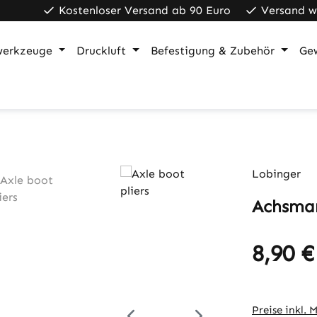
Kostenloser Versand ab 90 Euro
Versand w
werkzeuge
Druckluft
Befestigung & Zubehör
Ge
Lobinger
Achsman
8,90 €
Regulärer Pr
Preise inkl. 