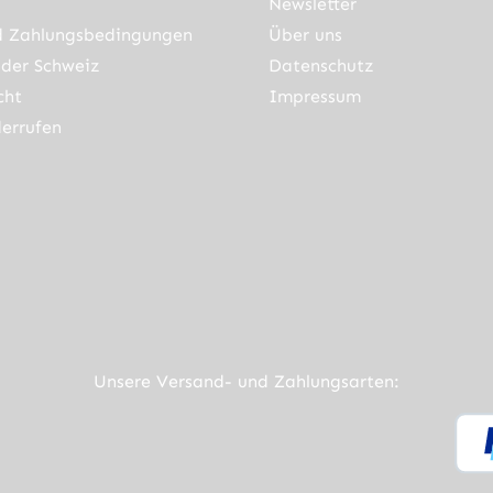
Newsletter
d Zahlungsbedingungen
Über uns
der Schweiz
Datenschutz
cht
Impressum
errufen
ner Link)
externer Link)
neuem Tab (externer Link)
rner Link)
Unsere Versand- und Zahlungsarten: