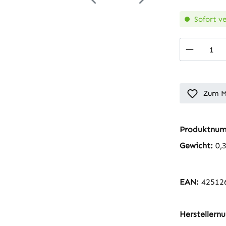
Sofort ve
Produkt
Zum M
Produktnu
Gewicht:
0,
EAN:
42512
Hersteller