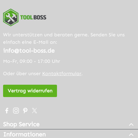
Wir unterstützen und beraten gerne. Senden Sie uns
einfach eine E-Mail an:
info@tool-boss.de
Mo-Fr, 09:00 - 17:00 Uhr
Oder über unser
Kontaktformular
.
Vertrag widerrufen
Besuche uns auf Facebook – öffnet in neuem Tab (extern
Schau auf Instagram vorbei – öffnet in neuem Tab (e
Lass dich auf Pinterest inspirieren – öffnet in n
Folge uns auf X – öffnet in neuem Tab (exter
Shop Service
Informationen