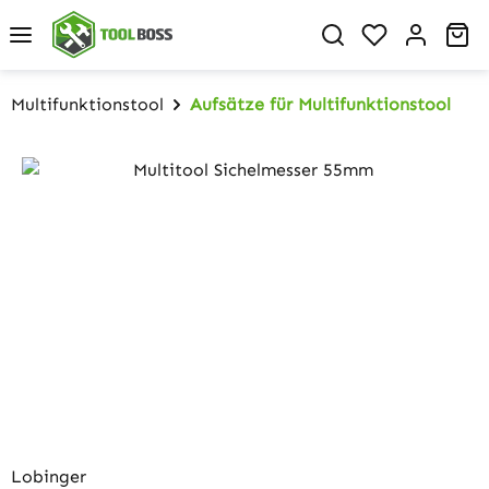
Zum Hauptinhalt springen
Du hast 0 P
Wa
Multifunktionstool
Aufsätze für Multifunktionstool
Bildergalerie überspringen
Lobinger