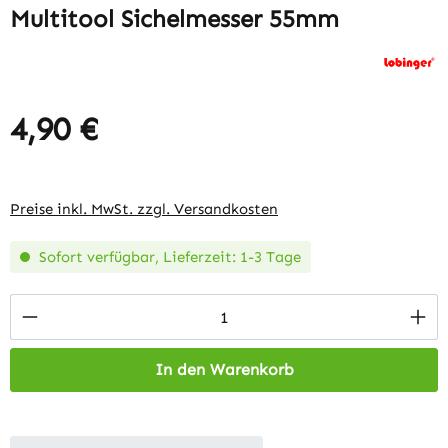
Multitool Sichelmesser 55mm
4,90 €
Regulärer Preis:
Preise inkl. MwSt. zzgl. Versandkosten
Sofort verfügbar, Lieferzeit: 1-3 Tage
Produkt Anzahl: Gib den gewünschten Wert 
In den Warenkorb