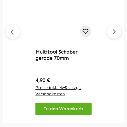
Multitool Schaber
M
gerade 70mm
5
Regulärer Preis:
R
4,90 €
3
Preise inkl. MwSt. zzgl.
Pr
Versandkosten
V
In den Warenkorb