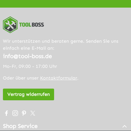
Wir unterstützen und beraten gerne. Senden Sie uns
einfach eine E-Mail an:
info@tool-boss.de
Mo-Fr, 09:00 - 17:00 Uhr
Oder über unser
Kontaktformular
.
Vertrag widerrufen
Besuche uns auf Facebook – öffnet in neuem Tab (extern
Schau auf Instagram vorbei – öffnet in neuem Tab (e
Lass dich auf Pinterest inspirieren – öffnet in n
Folge uns auf X – öffnet in neuem Tab (exter
Shop Service