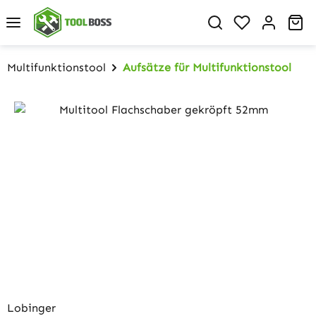
Zum Hauptinhalt springen
Du hast 0 P
Wa
Multifunktionstool
Aufsätze für Multifunktionstool
Bildergalerie überspringen
Lobinger