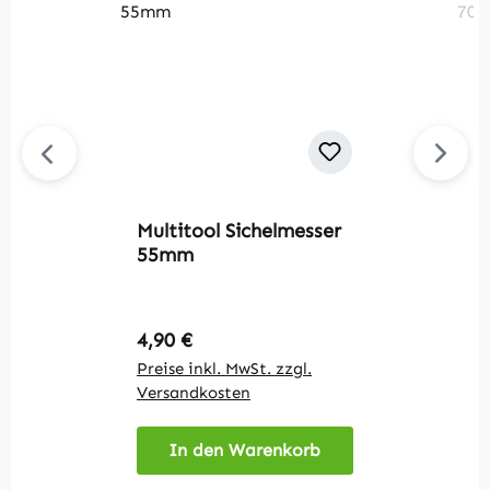
Multitool Sichelmesser
M
55mm
g
Regulärer Preis:
R
4,90 €
4
Preise inkl. MwSt. zzgl.
Pr
Versandkosten
V
In den Warenkorb