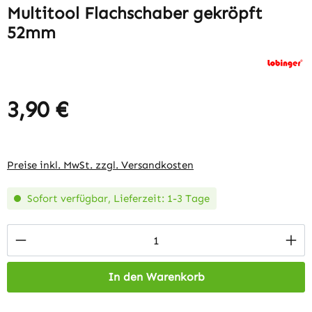
Multitool Flachschaber gekröpft
52mm
3,90 €
Regulärer Preis:
Preise inkl. MwSt. zzgl. Versandkosten
Sofort verfügbar, Lieferzeit: 1-3 Tage
Produkt Anzahl: Gib den gewünschten Wert 
In den Warenkorb