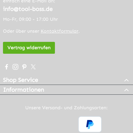
einfach eine E-Mail an:
info@tool-boss.de
Mo-Fr, 09:00 - 17:00 Uhr
Oder über unser
Kontaktformular
.
Vertrag widerrufen
Besuche uns auf Facebook – öffnet in neuem Tab (extern
Schau auf Instagram vorbei – öffnet in neuem Tab (e
Lass dich auf Pinterest inspirieren – öffnet in n
Folge uns auf X – öffnet in neuem Tab (exter
Shop Service
Informationen
Unsere Versand- und Zahlungsarten: