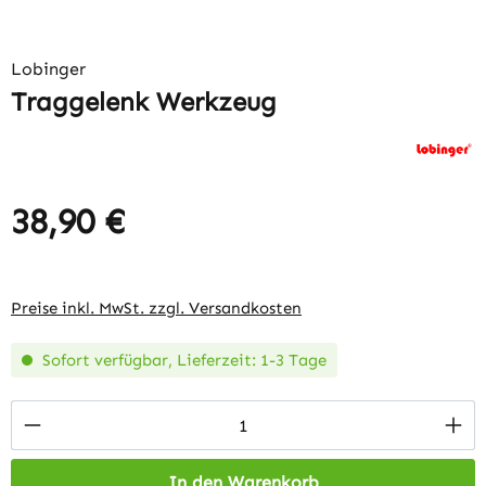
Lobinger
Traggelenk Werkzeug
38,90 €
Regulärer Preis:
Preise inkl. MwSt. zzgl. Versandkosten
Sofort verfügbar, Lieferzeit: 1-3 Tage
Produkt Anzahl: Gib den gewünschten Wert 
In den Warenkorb