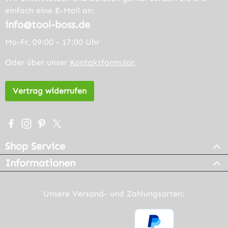
einfach eine E-Mail an:
info@tool-boss.de
Mo-Fr, 09:00 - 17:00 Uhr
Oder über unser
Kontaktformular
.
Vertrag widerrufen
Besuche uns auf Facebook – öffnet in neuem Tab (extern
Schau auf Instagram vorbei – öffnet in neuem Tab (e
Lass dich auf Pinterest inspirieren – öffnet in n
Folge uns auf X – öffnet in neuem Tab (exter
Shop Service
Informationen
Unsere Versand- und Zahlungsarten: