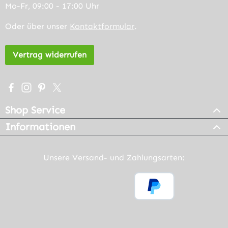
Mo-Fr, 09:00 - 17:00 Uhr
Oder über unser
Kontaktformular
.
Vertrag widerrufen
Besuche uns auf Facebook – öffnet in neuem Tab (extern
Schau auf Instagram vorbei – öffnet in neuem Tab (e
Lass dich auf Pinterest inspirieren – öffnet in n
Folge uns auf X – öffnet in neuem Tab (exter
Shop Service
Informationen
Unsere Versand- und Zahlungsarten: