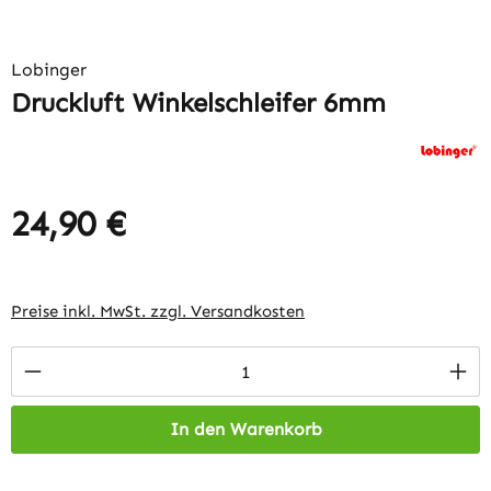
Lobinger
Druckluft Winkelschleifer 6mm
24,90 €
Regulärer Preis:
Preise inkl. MwSt. zzgl. Versandkosten
Produkt Anzahl: Gib den gewünschten Wert 
In den Warenkorb