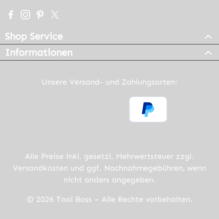
Besuche uns auf Facebook – öffnet in neuem Tab (extern
Schau auf Instagram vorbei – öffnet in neuem Tab (e
Lass dich auf Pinterest inspirieren – öffnet in n
Folge uns auf X – öffnet in neuem Tab (exter
Shop Service
Informationen
Unsere Versand- und Zahlungsarten:
Alle Preise inkl. gesetzl. Mehrwertsteuer zzgl.
Versandkosten
und ggf. Nachnahmegebühren, wenn
nicht anders angegeben.
© 2026 Tool Boss – Alle Rechte vorbehalten.