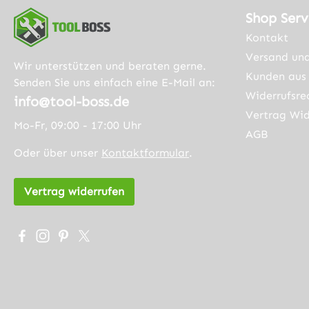
Shop Serv
Kontakt
Versand un
Wir unterstützen und beraten gerne.
Kunden aus 
Senden Sie uns einfach eine E-Mail an:
Widerrufsre
info@tool-boss.de
Vertrag Wid
Mo-Fr, 09:00 - 17:00 Uhr
AGB
Oder über unser
Kontaktformular
.
Vertrag widerrufen
Besuche uns auf Facebook – öffnet in neuem Tab (exter
Schau auf Instagram vorbei – öffnet in neuem Tab (
Lass dich auf Pinterest inspirieren – öffnet in 
Folge uns auf X – öffnet in neuem Tab (exte