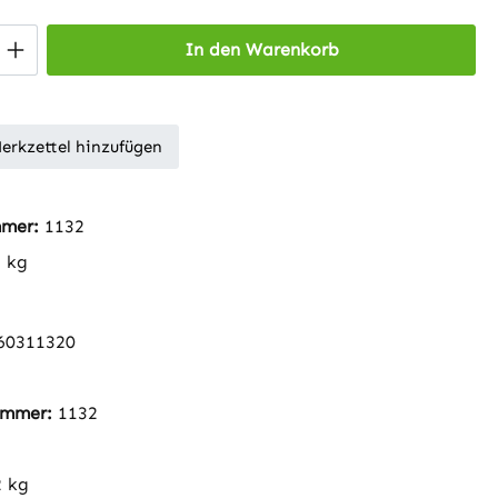
 Anzahl: Gib den gewünschten Wert ein 
In den Warenkorb
erkzettel hinzufügen
mmer:
1132
2 kg
60311320
nummer:
1132
2 kg