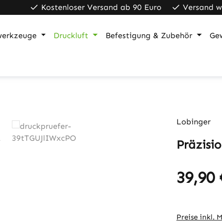
Kostenloser Versand ab 90 Euro
Versand w
werkzeuge
Druckluft
Befestigung & Zubehör
Ge
Lobinger
Präzisio
39,90 
Regulärer Pr
Preise inkl. 