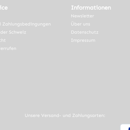
ice
Informationen
Newsletter
d Zahlungsbedingungen
Über uns
der Schweiz
Datenschutz
cht
Impressum
errufen
ner Link)
externer Link)
neuem Tab (externer Link)
rner Link)
Unsere Versand- und Zahlungsarten: