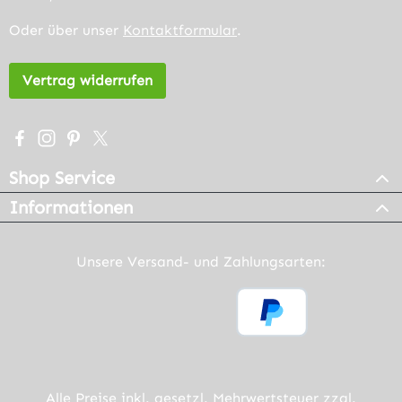
Oder über unser
Kontaktformular
.
Vertrag widerrufen
Besuche uns auf Facebook – öffnet in neuem Tab (extern
Schau auf Instagram vorbei – öffnet in neuem Tab (e
Lass dich auf Pinterest inspirieren – öffnet in n
Folge uns auf X – öffnet in neuem Tab (exter
Shop Service
Informationen
Unsere Versand- und Zahlungsarten:
Alle Preise inkl. gesetzl. Mehrwertsteuer zzgl.