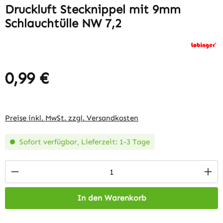
Druckluft Stecknippel mit 9mm
Schlauchtülle NW 7,2
0,99 €
Regulärer Preis:
Preise inkl. MwSt. zzgl. Versandkosten
Sofort verfügbar, Lieferzeit: 1-3 Tage
Produkt Anzahl: Gib den gewünschten Wert 
In den Warenkorb