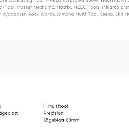
ose Oscillating Tool
,
HARDIN AZ318-2 250W
,
Haussmann 5
ti-Tool
,
Master Mechanic
,
Matrix
,
MEEC Tools
,
Millarco pro
er w/adapter
,
Rock Worth
,
Samona Multi Tool
,
Seeco
,
Skil M