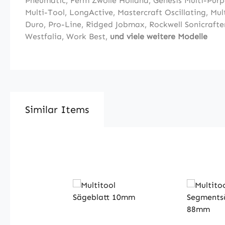
Pneumatic
,
Ferm Zwolle Holland
,
Genesis Multi-Purp
Multi-Tool
,
LongActive
,
Mastercraft Oscillating, Mul
Duro
,
Pro-Line
,
Ridged Jobmax
,
Rockwell Sonicraft
Westfalia,
Work Best
,
und viele weitere Modelle
Similar Items
Produktgalerie überspringen