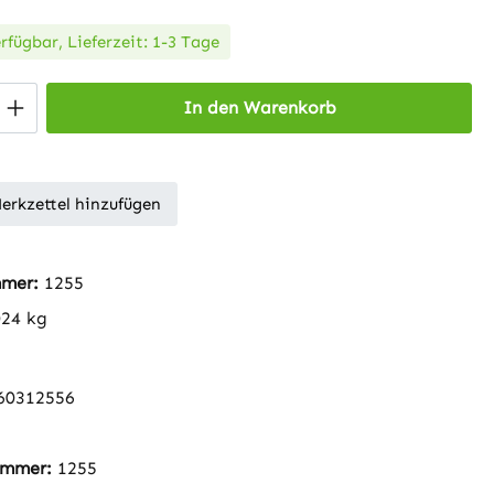
rfügbar, Lieferzeit: 1-3 Tage
 Anzahl: Gib den gewünschten Wert ein 
In den Warenkorb
erkzettel hinzufügen
mmer:
1255
024 kg
60312556
nummer:
1255