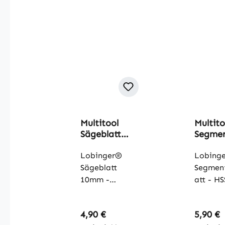
Multitool
Multito
Sägeblatt
Segme
10mm
blatt 
Lobinger®
Lobing
Sägeblatt
Segmen
10mm -
att - HS
Universal
Segmen
Sägeblatt
att pas
Regulärer Preis:
Regulär
4,90 €
5,90 €
passend für
oszillie