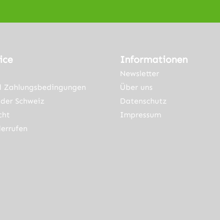
a, Gam
Passend für
folgende
ol, Sum
Geräte:Makita,
ch
Parkside,
, Bosch
AEG, Greenma
ice
Informationen
-21
chine, Worx, W
Newsletter
, Bosch
orkzone, Duro,
d Zahlungsbedingungen
Über uns
-33
Batavia, Gam
der Schweiz
, Bosch
ma
Datenschutz
-37
Multitool, Sum
cht
Impressum
, Bosch
ec, Bosch
errufen
Multi-X, Bosch
osch
MX25EC-21
 Multi-
Multi-X, Bosch
h PS50-
MX25EK-33
i-
Multi-X, Bosch
tsman
MX30EL-37
Multi
Multi-X, Bosch
ner Link)
externer Link)
neuem Tab (externer Link)
rner Link)
raftsma
PMF