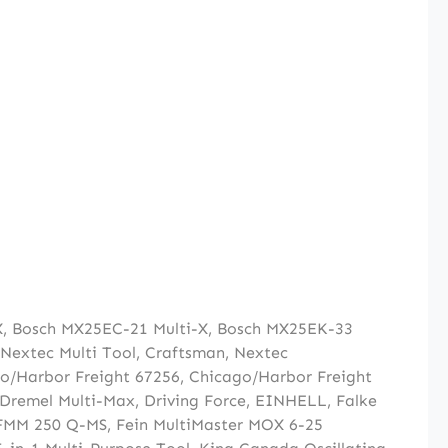
X
,
Bosch MX25EC-21 Multi-X
,
Bosch MX25EK-33
Nextec Multi Tool
,
Craftsman, Nextec
o/Harbor Freight 67256
,
Chicago/Harbor Freight
Dremel Multi-Max
,
Driving Force
,
EINHELL
,
Falke
 FMM 250 Q-MS
,
Fein MultiMaster MOX 6-25