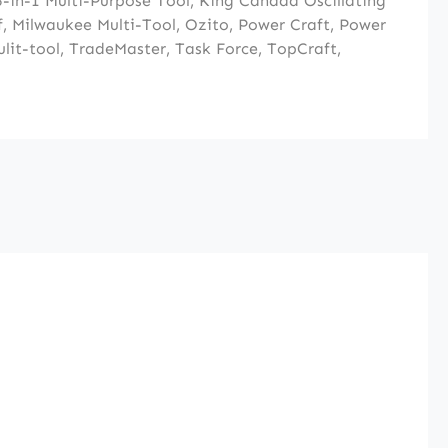
-in-1 Multi-Purpose Tool
,
King Canada Oscillating
f
,
Milwaukee Multi-Tool
,
Ozito
,
Power Craft
,
Power
ulit-tool
,
TradeMaster
,
Task Force
,
TopCraft
,