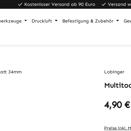
Kostenloser Versand ab 90 Euro
Versand w
werkzeuge
Druckluft
Befestigung & Zubehör
Ge
Lobinger
Multito
4,90 €
Regulärer Pr
Preise inkl. 