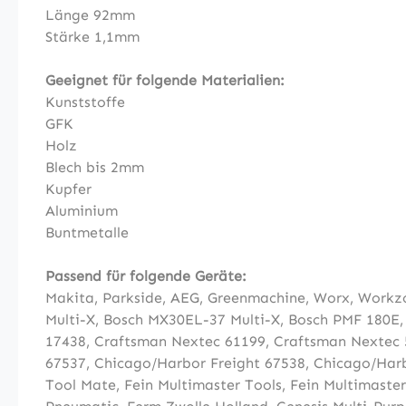
Länge 92mm
Stärke 1,1mm
Geeignet für folgende Materialien:
Kunststoffe
GFK
Holz
Blech bis 2mm
Kupfer
Aluminium
Buntmetalle
Passend für folgende Geräte:
Makita
,
Parkside
, AEG
,
Greenmachine
,
Worx
,
Workz
Multi-X
,
Bosch MX30EL-37 Multi-X
,
Bosch PMF 180E
17438
,
Craftsman Nextec 61199
,
Craftsman Nextec 
67537
,
Chicago/Harbor Freight 67538
,
Chicago/Harb
Tool Mate
,
Fein Multimaster Tools
,
Fein Multimaste