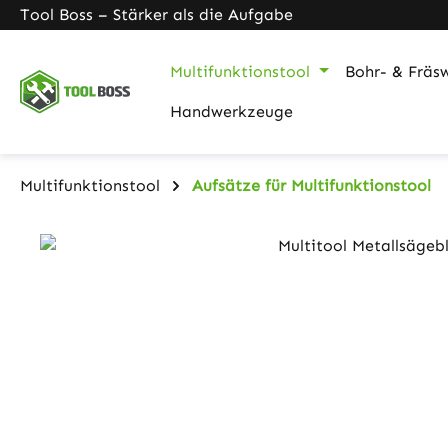
Tool Boss – Stärker als die Aufgabe
m Hauptinhalt springen
Zur Suche springen
Zur Hauptnavigation springen
Multifunktionstool
Bohr- & Fräs
Handwerkzeuge
Multifunktionstool
Aufsätze für Multifunktionstool
Bildergalerie überspringen