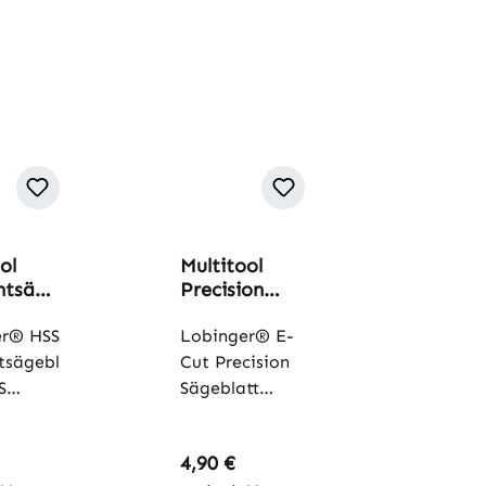
ol
Multitool
ntsäge
Precision
88mm
Sägeblatt
er® HSS
68mm
Lobinger® E-
tsägebl
Cut Precision
S
Sägeblatt
tsägebl
68mm - E-Cut
send für
Precision
er Preis:
Regulärer Preis:
4,90 €
rende
Sägeblatt