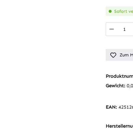
Sofort ve
Produkt
Zum M
Produktnu
Gewicht:
0,
EAN:
42512
Hersteller