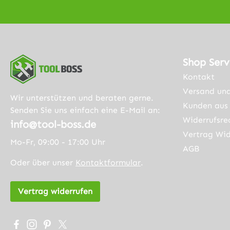
folgende
Batavi
Geräte:Makita,
ma
Parkside,
Multito
AEG, Greenma
ec, Bos
chine, Worx, W
Multi-X
Shop Serv
orkzone, Duro,
MX25EC
Kontakt
Batavia, Gam
Multi-X
Versand un
ma
MX25EK
Wir unterstützen und beraten gerne.
Multitool, Sum
Kunden aus 
Multi-X
Senden Sie uns einfach eine E-Mail an:
ec, Bosch
MX30EL
Widerrufsre
info@tool-boss.de
Multi-X, Bosch
Multi-X
Vertrag Wid
Mo-Fr, 09:00 - 17:00 Uhr
MX25EC-21
PMF
AGB
Multi-X, Bosch
180E, B
Oder über unser
Kontaktformular
.
MX25EK-33
PS50-2A
Multi-X, Bosch
X, Bosc
Vertrag widerrufen
MX30EL-37
2B Mult
Multi-X, Bosch
X, Craf
PMF
Nextec 
Besuche uns auf Facebook – öffnet in neuem Tab (exter
Schau auf Instagram vorbei – öffnet in neuem Tab (
Lass dich auf Pinterest inspirieren – öffnet in 
Folge uns auf X – öffnet in neuem Tab (exte
180E, Bosch
Tool, C