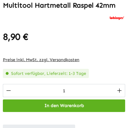
Multitool Hartmetall Raspel 42mm
8,90 €
Regulärer Preis:
Preise inkl. MwSt. zzgl. Versandkosten
Sofort verfügbar, Lieferzeit: 1-3 Tage
Produkt Anzahl: Gib den gewünschten Wert 
In den Warenkorb