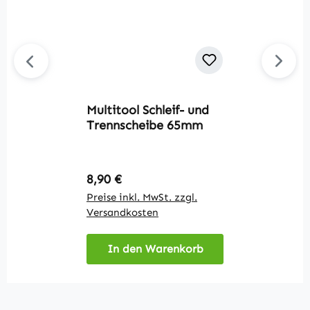
Multitool Schleif- und
M
Trennscheibe 65mm
R
Regulärer Preis:
R
8,90 €
8
Preise inkl. MwSt. zzgl.
Pr
Versandkosten
V
In den Warenkorb