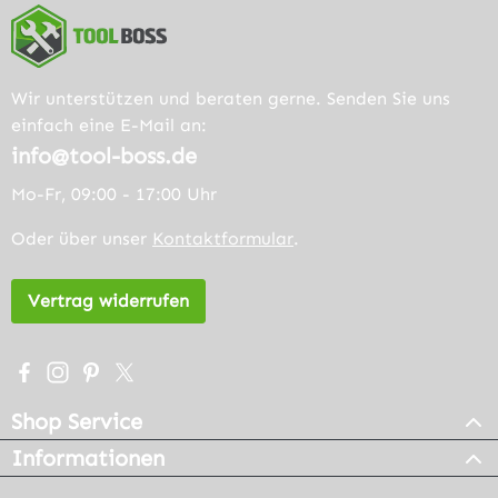
Wir unterstützen und beraten gerne. Senden Sie uns
einfach eine E-Mail an:
info@tool-boss.de
Mo-Fr, 09:00 - 17:00 Uhr
Oder über unser
Kontaktformular
.
Vertrag widerrufen
Besuche uns auf Facebook – öffnet in neuem Tab (extern
Schau auf Instagram vorbei – öffnet in neuem Tab (e
Lass dich auf Pinterest inspirieren – öffnet in n
Folge uns auf X – öffnet in neuem Tab (exter
Shop Service
Informationen