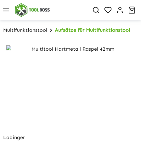
Zum Hauptinhalt springen
Du hast 0 P
Wa
Multifunktionstool
Aufsätze für Multifunktionstool
Bildergalerie überspringen
Lobinger