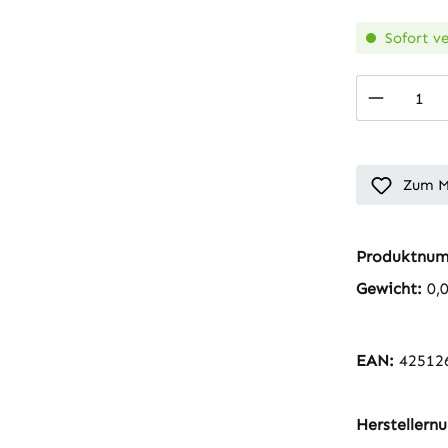
Sofort ve
Produkt
Zum M
Produktnu
Gewicht:
0,
EAN:
42512
Hersteller