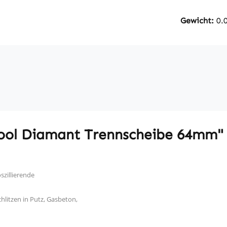
Gewicht:
0.
tool Diamant Trennscheibe 64mm"
szillierende
litzen in Putz, Gasbeton,