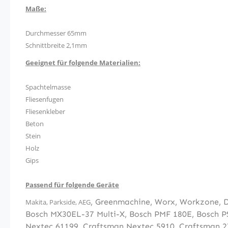
Maße:
Durchmesser 65mm
Schnittbreite 2,1mm
Geeignet für folgende Materialien:
Spachtelmasse
Fliesenfugen
Fliesenkleber
Beton
Stein
Holz
Gips
Passend für folgende Geräte
,
Greenmachine
,
Worx
,
Workzone
,
Makita
,
Parkside
, AEG
Bosch MX30EL-37 Multi-X
,
Bosch PMF 180E
,
Bosch P
Nextec 61199
,
Craftsman Nextec 5910
,
Craftsman 2