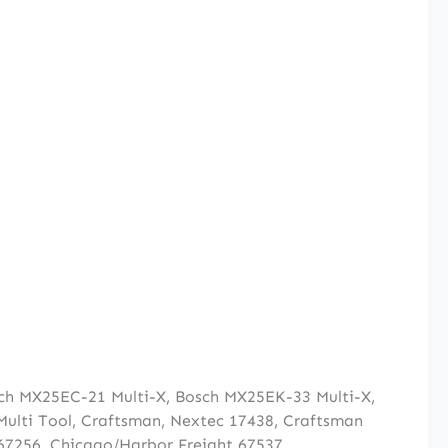
ch MX25EC-21 Multi-X
,
Bosch MX25EK-33 Multi-X
,
ulti Tool
,
Craftsman, Nextec 17438
,
Craftsman
67256
,
Chicago/Harbor Freight 67537
,