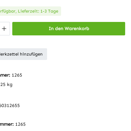
rfügbar, Lieferzeit: 1-3 Tage
 Anzahl: Gib den gewünschten Wert ein 
In den Warenkorb
erkzettel hinzufügen
mmer:
1265
025 kg
60312655
nummer:
1265