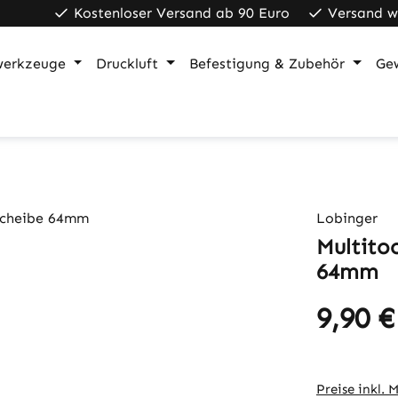
Kostenloser Versand ab 90 Euro
Versand w
werkzeuge
Druckluft
Befestigung & Zubehör
Ge
Lobinger
Multito
64mm
9,90 €
Regulärer Pr
Preise inkl. 