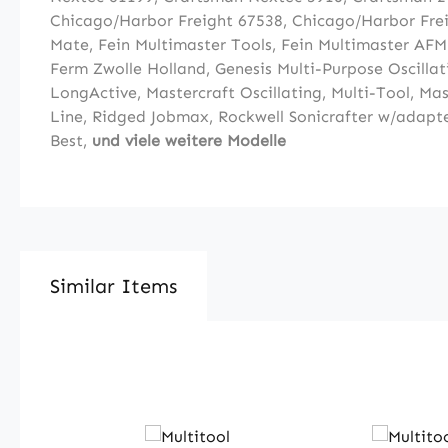
Chicago/Harbor Freight 67538
,
Chicago/Harbor Fre
Mate
,
Fein Multimaster Tools
,
Fein Multimaster AF
Ferm Zwolle Holland
,
Genesis Multi-Purpose Oscillat
LongActive
,
Mastercraft Oscillating, Multi-Tool
,
Mas
Line
,
Ridged Jobmax
,
Rockwell Sonicrafter w/adapt
Best
,
und viele weitere Modelle
Similar Items
Produktgalerie überspringen