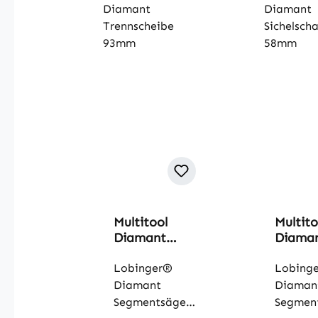
Multitool
Multito
Diamant
Diama
Trennscheibe
Sichels
93mm
Lobinger®
r 58m
Lobing
Diamant
Diaman
Segmentsägebl
Segmen