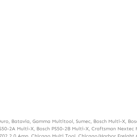
Duro
,
Batavia
,
Gamma Multitool
,
Sumec
,
Bosch Multi-X
,
Bos
S50-2A Multi-X
,
Bosch PS50-2B Multi-X
,
Craftsman Nextec M
702 2.0 Amp
,
Chicago Multi Tool
,
Chicago/Harbor Freight 