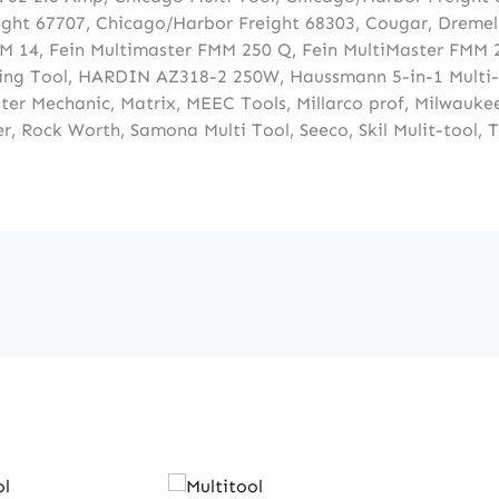
ight 67707
,
Chicago/Harbor Freight 68303
,
Cougar
,
Dremel
MM 14
,
Fein Multimaster FMM 250 Q
,
Fein MultiMaster FMM
ing Tool
,
HARDIN AZ318-2 250W
,
Haussmann 5-in-1 Multi
ter Mechanic
,
Matrix
,
MEEC Tools
,
Millarco prof
,
Milwaukee
er
,
Rock Worth
,
Samona Multi Tool
,
Seeco
,
Skil Mulit-tool
,
T