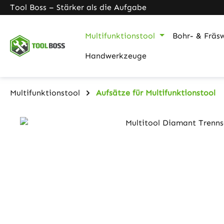
Tool Boss – Stärker als die Aufgabe
m Hauptinhalt springen
Zur Suche springen
Zur Hauptnavigation springen
Multifunktionstool
Bohr- & Fräs
Handwerkzeuge
Multifunktionstool
Aufsätze für Multifunktionstool
Bildergalerie überspringen