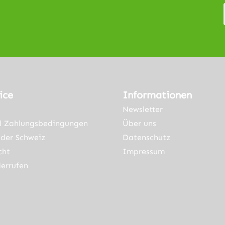
76mm
Länge 93mm
reite
Schnittbreite
1,9mm
t für
Geeignet für
e
folgende
lien:
Materialien:
lmasse
Spachtelmasse
fugen
Fliesenfugen
ice
Informationen
leber
Fliesenkleber
Newsletter
tein
Beton Stein
d Zahlungsbedingungen
Über uns
ps
Holz Gips
der Schweiz
 für
Passend für
Datenschutz
e
folgende
cht
Impressum
Geräte Makita,
errufen
e, AEG,
Parkside, AEG,
chine,
Greenmachine,
Worx,
ne,
Workzone,
atavia,
Duro, Batavia,