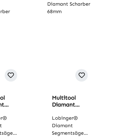
ol
Multitool
nt
Diamant
charbe
Scharber
m
er®
68mm
Lobinger®
t
Diamant
tsägebl
Segmentsägebl