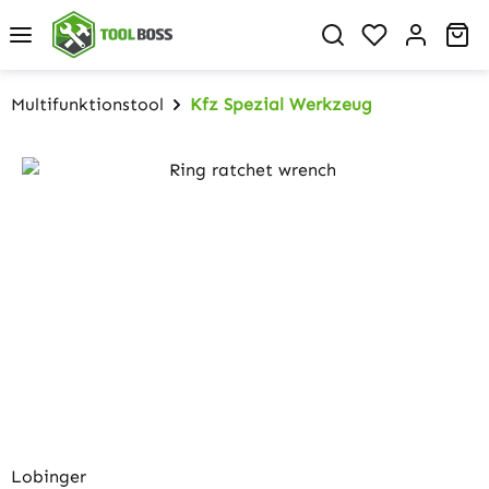
Zum Hauptinhalt springen
Du hast 0 P
Wa
Multifunktionstool
Kfz Spezial Werkzeug
Bildergalerie überspringen
Lobinger