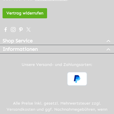
Vertrag widerrufen
Besuche uns auf Facebook – öffnet in neuem Tab (extern
Schau auf Instagram vorbei – öffnet in neuem Tab (e
Lass dich auf Pinterest inspirieren – öffnet in n
Folge uns auf X – öffnet in neuem Tab (exter
Shop Service
Informationen
Unsere Versand- und Zahlungsarten:
Alle Preise inkl. gesetzl. Mehrwertsteuer zzgl.
Versandkosten
und ggf. Nachnahmegebühren, wenn