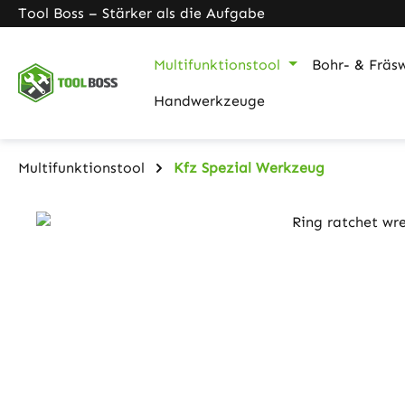
Tool Boss – Stärker als die Aufgabe
m Hauptinhalt springen
Zur Suche springen
Zur Hauptnavigation springen
Multifunktionstool
Bohr- & Fräs
Handwerkzeuge
Multifunktionstool
Kfz Spezial Werkzeug
Bildergalerie überspringen