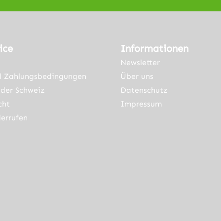
ice
Informationen
Newsletter
d Zahlungsbedingungen
Über uns
der Schweiz
Datenschutz
cht
Impressum
errufen
ner Link)
externer Link)
neuem Tab (externer Link)
rner Link)