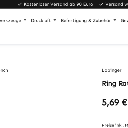
Kostenloser Versand ab 90 Euro
Versand w
werkzeuge
Druckluft
Befestigung & Zubehör
Ge
Lobinger
Ring Ra
5,69 €
Regulärer Pr
Preise inkl. 