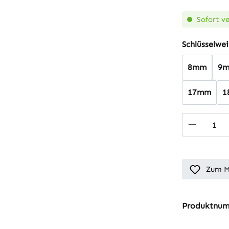
Sofort ve
Schlüsselwei
8mm
9
17mm
1
Produkt
Zum M
Produktnu