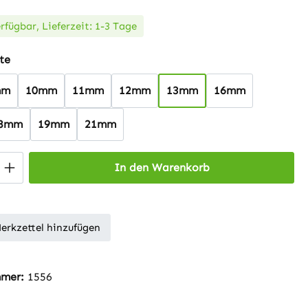
rfügbar, Lieferzeit: 1-3 Tage
auswählen
te
mm
10mm
11mm
12mm
13mm
16mm
8mm
19mm
21mm
 Anzahl: Gib den gewünschten Wert ein 
In den Warenkorb
erkzettel hinzufügen
mmer:
1556