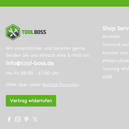
Shop Serv
Kontakt
Versand un
Wir unterstützen und beraten gerne.
Kunden aus 
Senden Sie uns einfach eine E-Mail an:
Widerrufsre
info@tool-boss.de
Vertrag Wid
Mo-Fr, 09:00 - 17:00 Uhr
AGB
Oder über unser
Kontaktformular
.
Vertrag widerrufen
Besuche uns auf Facebook – öffnet in neuem Tab (exter
Schau auf Instagram vorbei – öffnet in neuem Tab (
Lass dich auf Pinterest inspirieren – öffnet in 
Folge uns auf X – öffnet in neuem Tab (exte