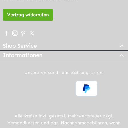
Vertrag widerrufen
Besuche uns auf Facebook – öffnet in neuem Tab (extern
Schau auf Instagram vorbei – öffnet in neuem Tab (e
Lass dich auf Pinterest inspirieren – öffnet in n
Folge uns auf X – öffnet in neuem Tab (exter
Shop Service
Informationen
Unsere Versand- und Zahlungsarten:
Alle Preise inkl. gesetzl. Mehrwertsteuer zzgl.
Versandkosten
und ggf. Nachnahmegebühren, wenn