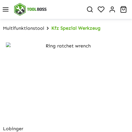
Zum Hauptinhalt springen
Du hast 0 P
Wa
Multifunktionstool
Kfz Spezial Werkzeug
Bildergalerie überspringen
Lobinger