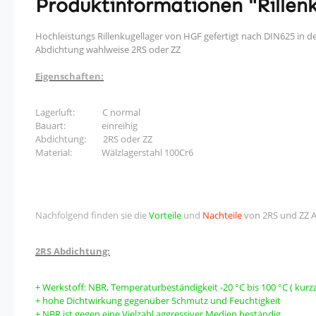
Produktinformationen "Rillenk
Hochleistungs Rillenkugellager von HGF gefertigt nach DIN625 in d
Abdichtung wahlweise 2RS oder ZZ
Eigenschaften:
Lagerluft: C normal
Bauart: einreihig
Abdichtung: 2RS oder ZZ
Material: Wälzlagerstahl 100Cr6
Nachfolgend finden sie die
Vorteile
und
Nachteile
von 2RS und ZZ 
2RS Abdichtung:
+ Werkstoff: NBR, Temperaturbeständigkeit -20 °C bis 100 °C ( kurzze
+ hohe Dichtwirkung gegenüber Schmutz und Feuchtigkeit
+ NBR ist gegen eine Vielzahl aggressiver Medien beständig