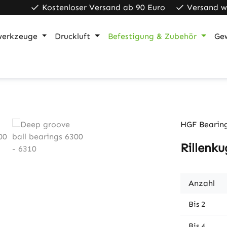
Kostenloser Versand ab 90 Euro
Versand w
werkzeuge
Druckluft
Befestigung & Zubehör
Ge
HGF Bearin
Rillenku
Anzahl
Bis
2
Bis
4