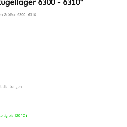
ugellager 6300 - 6310"
en Größen 6300 - 6310
Abdichtungen
itig bis 120 °C )