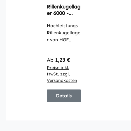
Rillenkugellag
er 6000 -
6015
Hochleistungs
Rillenkugellage
r von HGF
gefertigt nach
DIN625 in den
Regulärer Preis:
Ab
1,23 €
Größen 6000 -
6015
Preise inkl.
MwSt. zzgl.
Abdichtung
Versandkosten
wahlweise 2RS
oder ZZ
Eigenschaften:
Details
Lagerluft:
C normal
Bauart:
einreihig
Abdichtung: