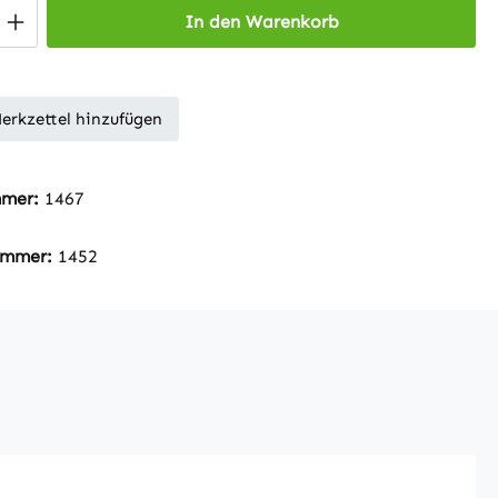
 Anzahl: Gib den gewünschten Wert ein 
In den Warenkorb
erkzettel hinzufügen
mmer:
1467
nummer:
1452