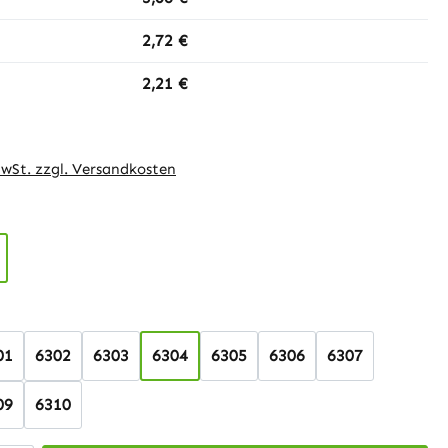
2,72 €
2,21 €
MwSt. zzgl. Versandkosten
auswählen
hlen
01
6302
6303
6304
6305
6306
6307
09
6310