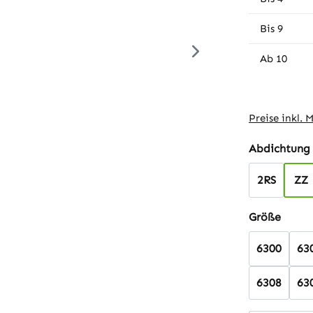
Bis
9
Ab
10
Preise inkl. 
Abdichtung
2RS
ZZ
auswä
Größe
6300
63
6308
63