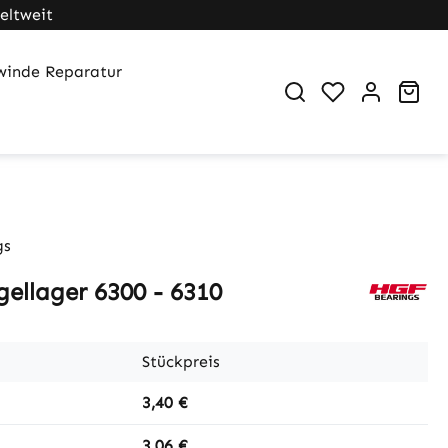
eltweit
winde Reparatur
Du hast 0 Pr
War
gs
gellager 6300 - 6310
Stückpreis
3,40 €
3,06 €