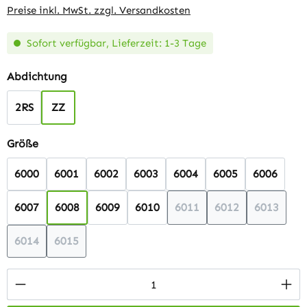
Preise inkl. MwSt. zzgl. Versandkosten
Sofort verfügbar, Lieferzeit: 1-3 Tage
auswählen
Abdichtung
2RS
ZZ
auswählen
Größe
6000
6001
6002
6003
6004
6005
6006
6007
6008
6009
6010
6011
6012
6013
(Diese Option ist zurzeit n
(Diese Option ist 
(Diese Op
6014
6015
(Diese Option ist zurzeit nicht verfügbar.)
(Diese Option ist zurzeit nicht verfügbar.)
Produkt Anzahl: Gib den gewünschten Wert 