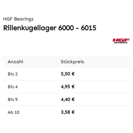
HGF Bearings
Rillenkugellager 6000 - 6015
Anzahl
Stückpreis
5,50 €
Bis
2
4,95 €
Bis
4
4,40 €
Bis
9
3,58 €
Ab
10