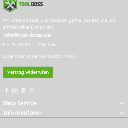
Wir unterstützen und beraten gerne. Senden Sie uns
einfach eine E-Mail an:
info@tool-boss.de
Mo-Fr, 09:00 - 17:00 Uhr
Oder über unser
Kontaktformular
.
Vertrag widerrufen
Besuche uns auf Facebook – öffnet in neuem Tab (extern
Schau auf Instagram vorbei – öffnet in neuem Tab (e
Lass dich auf Pinterest inspirieren – öffnet in n
Folge uns auf X – öffnet in neuem Tab (exter
Shop Service
Informationen