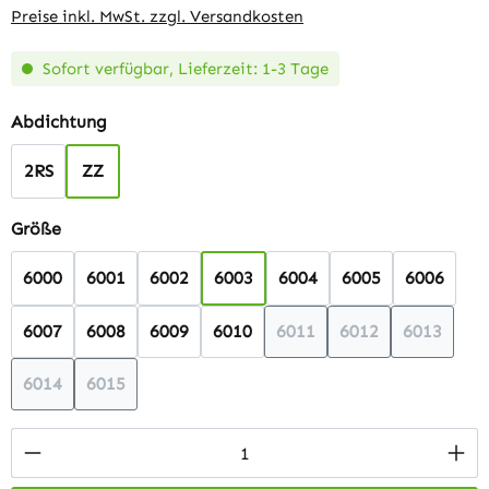
Preise inkl. MwSt. zzgl. Versandkosten
Sofort verfügbar, Lieferzeit: 1-3 Tage
auswählen
Abdichtung
2RS
ZZ
auswählen
Größe
6000
6001
6002
6003
6004
6005
6006
6007
6008
6009
6010
6011
6012
6013
(Diese Option ist zurzeit n
(Diese Option ist 
(Diese Op
6014
6015
(Diese Option ist zurzeit nicht verfügbar.)
(Diese Option ist zurzeit nicht verfügbar.)
Produkt Anzahl: Gib den gewünschten Wert 