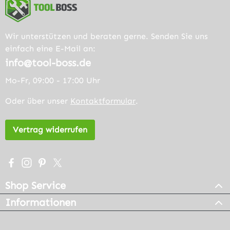
Wir unterstützen und beraten gerne. Senden Sie uns
einfach eine E-Mail an:
info@tool-boss.de
Mo-Fr, 09:00 - 17:00 Uhr
Oder über unser
Kontaktformular
.
Vertrag widerrufen
Besuche uns auf Facebook – öffnet in neuem Tab (extern
Schau auf Instagram vorbei – öffnet in neuem Tab (e
Lass dich auf Pinterest inspirieren – öffnet in n
Folge uns auf X – öffnet in neuem Tab (exter
Shop Service
Informationen