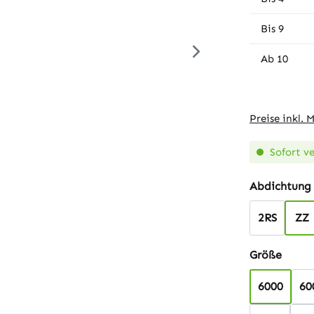
Bis
9
Ab
10
Preise inkl. 
Sofort ve
Abdichtung
2RS
ZZ
auswä
Größe
6000
60