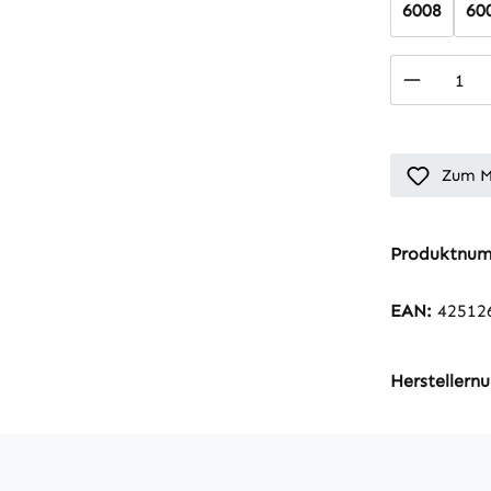
6008
60
Produkt
Zum M
Produktnu
EAN:
42512
Hersteller