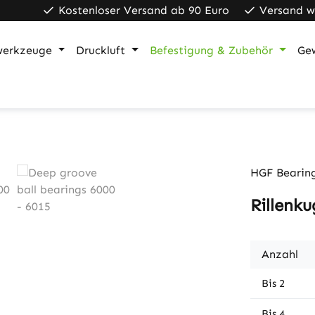
Kostenloser Versand ab 90 Euro
Versand w
werkzeuge
Druckluft
Befestigung & Zubehör
Ge
HGF Bearin
Rillenku
Anzahl
Bis
2
Bis
4