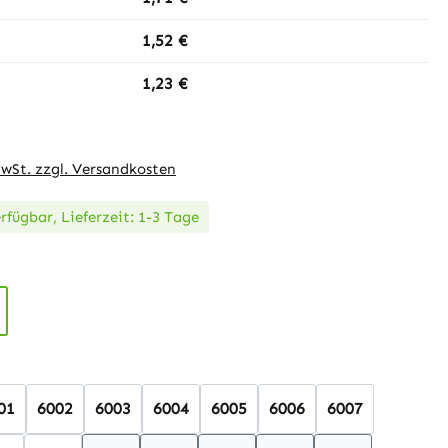
1,52 €
1,23 €
MwSt. zzgl. Versandkosten
rfügbar, Lieferzeit: 1-3 Tage
auswählen
hlen
01
6002
6003
6004
6005
6006
6007