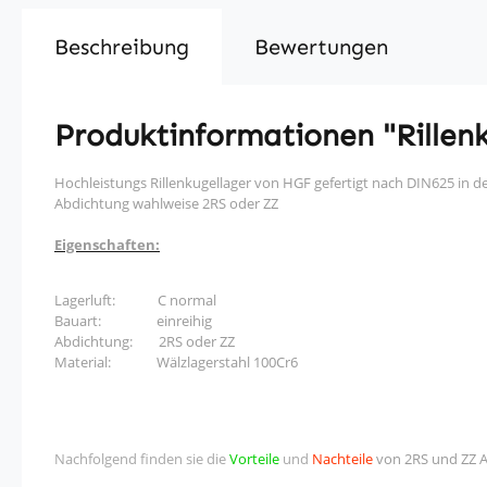
Beschreibung
Bewertungen
Produktinformationen "Rillenk
Hochleistungs Rillenkugellager von HGF gefertigt nach DIN625 in d
Abdichtung wahlweise 2RS oder ZZ
Eigenschaften:
Lagerluft: C normal
Bauart: einreihig
Abdichtung: 2RS oder ZZ
Material: Wälzlagerstahl 100Cr6
Nachfolgend finden sie die
Vorteile
und
Nachteile
von 2RS und ZZ 