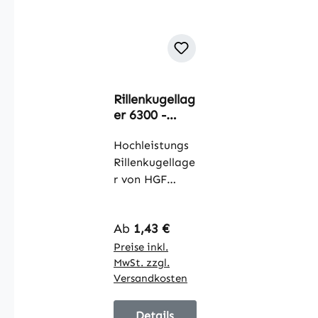
Rillenkugellag
er 6300 -
6310
Hochleistungs
Rillenkugellage
r von HGF
gefertigt nach
DIN625 in den
Regulärer Preis:
Ab
1,43 €
Größen 6300 -
6310
Preise inkl.
MwSt. zzgl.
Abdichtung
Versandkosten
wahlweise 2RS
oder ZZ
Eigenschaften:
Details