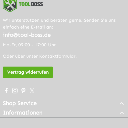
Wir unterstützen und beraten gerne. Senden Sie uns
einfach eine E-Mail an:
info@tool-boss.de
Mo-Fr, 09:00 - 17:00 Uhr
Oder über unser
Kontaktformular
.
Vertrag widerrufen
Besuche uns auf Facebook – öffnet in neuem Tab (extern
Schau auf Instagram vorbei – öffnet in neuem Tab (e
Lass dich auf Pinterest inspirieren – öffnet in n
Folge uns auf X – öffnet in neuem Tab (exter
Shop Service
Informationen