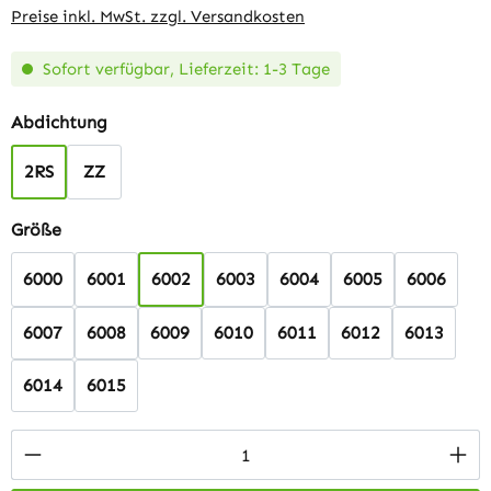
Preise inkl. MwSt. zzgl. Versandkosten
Sofort verfügbar, Lieferzeit: 1-3 Tage
auswählen
Abdichtung
2RS
ZZ
auswählen
Größe
6000
6001
6002
6003
6004
6005
6006
6007
6008
6009
6010
6011
6012
6013
6014
6015
Produkt Anzahl: Gib den gewünschten Wert 