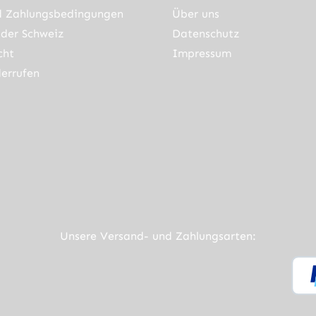
d Zahlungsbedingungen
Über uns
bzw.
Klebstoff,
der Schweiz
Zement, usw.
Datenschutz
ohrung
werden mit der
cht
Impressum
 Sie
Lobinger
errufen
ie
Reinigungssche
ischen
ibe mühelos
en
entfernt.-
Passend für
alle gängigen
 40
Trenn- und
Winkelschleifer
ner Link)
externer Link)
neuem Tab (externer Link)
rner Link)
 60
Technische
Daten:
Unsere Versand- und Zahlungsarten:
 80
Durchmesser:
115mm
 40
Nutzschicht:
14mm
 60
Bohrung: