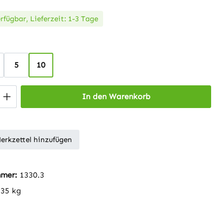
rfügbar, Lieferzeit: 1-3 Tage
swählen
5
10
 Anzahl: Gib den gewünschten Wert ein 
In den Warenkorb
erkzettel hinzufügen
mmer:
1330.3
235 kg