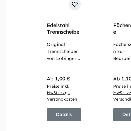
Edelstahl
Fächer
Trennscheibe
e
Original
Fächers
Trennscheiben
n zur
von Lobinger
Bearbei
zur
von Edel
Bearbeitung
Stahl, E
Regulärer Preis:
Regulär
Ab
1,00 €
Ab
1,1
von Edelstahl,
Buntble
Stahl, Eisen,
Preise inkl.
Nichtei
Preise in
MwSt. zzgl.
MwSt. zz
Buntblech,
all,
Versandkosten
Versand
Nichteisenmet
Leichtm
all,
VA, usw
Leichtmetalle,
Details
Fächers
Det
usw. Die
n von L
Trennscheiben
zeichne