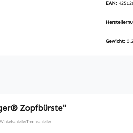
EAN:
42512
Hersteller
Gewicht:
0.
ger® Zopfbürste"
inkelschleife/Trennschleifer.