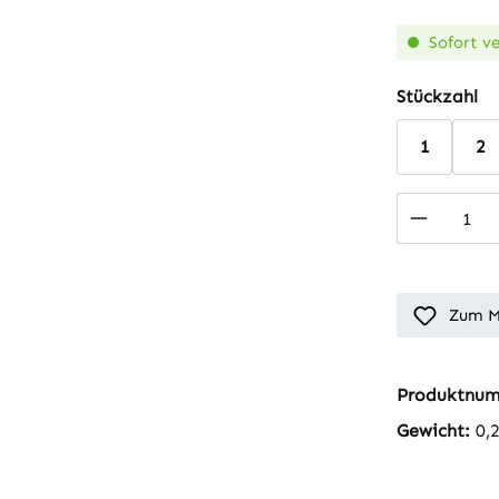
Sofort ve
au
Stückzahl
1
2
Produkt
Zum M
Produktnu
Gewicht:
0,