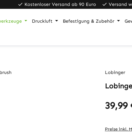
Kostenloser Versand ab 90 Euro
Versand w
werkzeuge
Druckluft
Befestigung & Zubehör
Ge
Lobinger
Lobinge
39,99 
Regulärer Pr
Preise inkl. 