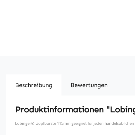
Beschreibung
Bewertungen
Produktinformationen "Lobin
Lobinger® Zopfbürste 115mm geeignet für jeden handelsüblichen W