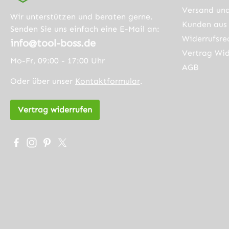
Versand un
Trennscheiben
115mm 
Wir unterstützen und beraten gerne.
von LOBINGER
Kunden aus 
125mm
Senden Sie uns einfach eine E-Mail an:
sind nach DIN
Mittelb
Widerrufsre
info@tool-boss.de
EN 12413
22,23mm
Vertrag Wid
Mo-Fr, 09:00 - 17:00 Uhr
zertifiziert!
haben d
AGB
Wahl zw
Oder über unser
Kontaktformular
.
folgend
Größen:
Vertrag widerrufen
115mm
Körnung
115mm
Besuche uns auf Facebook – öffnet in neuem Tab (exter
Schau auf Instagram vorbei – öffnet in neuem Tab (
Lass dich auf Pinterest inspirieren – öffnet in 
Folge uns auf X – öffnet in neuem Tab (exte
Körnung
115mm
Körnung
125mm
Körnung
125mm
Körnung