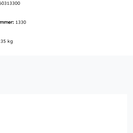
60313300
nummer:
1330
235 kg