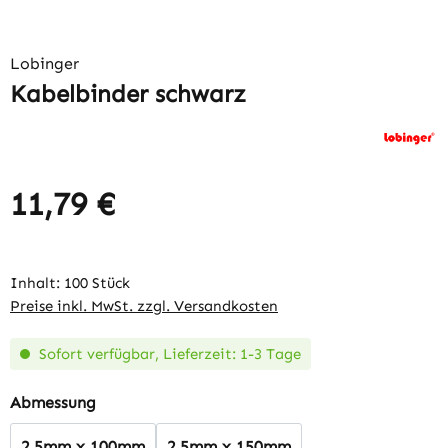
Lobinger
Kabelbinder schwarz
11,79 €
Regulärer Preis:
Inhalt:
100 Stück
Preise inkl. MwSt. zzgl. Versandkosten
Sofort verfügbar, Lieferzeit: 1-3 Tage
auswählen
Abmessung
2,5mm x 100mm
2,5mm x 150mm