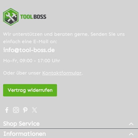
Wir unterstützen und beraten gerne. Senden Sie uns
einfach eine E-Mail an:
info@tool-boss.de
Mo-Fr, 09:00 - 17:00 Uhr
Oder über unser
Kontaktformular
.
Vertrag widerrufen
Besuche uns auf Facebook – öffnet in neuem Tab (extern
Schau auf Instagram vorbei – öffnet in neuem Tab (e
Lass dich auf Pinterest inspirieren – öffnet in n
Folge uns auf X – öffnet in neuem Tab (exter
Shop Service
Informationen