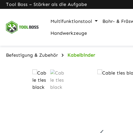
Tool Boss – Stärker als die Aufgabe
m Hauptinhalt springen
Zur Suche springen
Zur Hauptnavigation springen
Multifunktionstool
Bohr- & Fräs
Handwerkzeuge
Befestigung & Zubehör
Kabelbinder
Bildergalerie überspringen