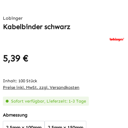
Lobinger
Kabelbinder schwarz
5,39 €
Regulärer Preis:
Inhalt:
100 Stück
Preise inkl. MwSt. zzgl. Versandkosten
Sofort verfügbar, Lieferzeit: 1-3 Tage
auswählen
Abmessung
2,5mm x 100mm
2,5mm x 150mm