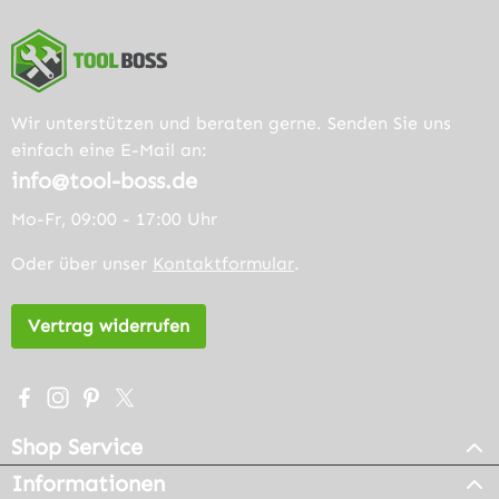
Wir unterstützen und beraten gerne. Senden Sie uns
einfach eine E-Mail an:
info@tool-boss.de
Mo-Fr, 09:00 - 17:00 Uhr
Oder über unser
Kontaktformular
.
Vertrag widerrufen
Besuche uns auf Facebook – öffnet in neuem Tab (extern
Schau auf Instagram vorbei – öffnet in neuem Tab (e
Lass dich auf Pinterest inspirieren – öffnet in n
Folge uns auf X – öffnet in neuem Tab (exter
Shop Service
Informationen