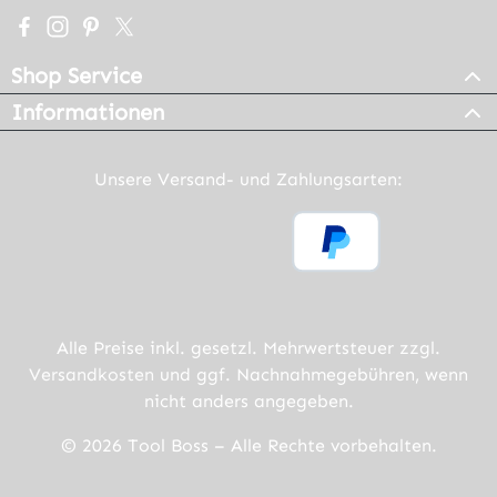
Besuche uns auf Facebook – öffnet in neuem Tab (extern
Schau auf Instagram vorbei – öffnet in neuem Tab (e
Lass dich auf Pinterest inspirieren – öffnet in n
Folge uns auf X – öffnet in neuem Tab (exter
Shop Service
Informationen
Unsere Versand- und Zahlungsarten:
Alle Preise inkl. gesetzl. Mehrwertsteuer zzgl.
Versandkosten
und ggf. Nachnahmegebühren, wenn
nicht anders angegeben.
© 2026 Tool Boss – Alle Rechte vorbehalten.