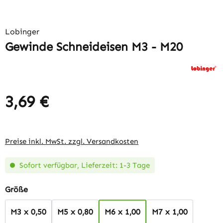
Lobinger
Gewinde Schneideisen M3 - M20
3,69 €
Regulärer Preis:
Preise inkl. MwSt. zzgl. Versandkosten
Sofort verfügbar, Lieferzeit: 1-3 Tage
auswählen
Größe
M3 x 0,50
M5 x 0,80
M6 x 1,00
M7 x 1,00