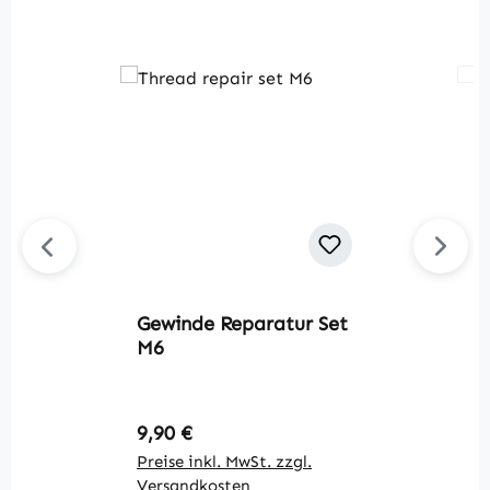
Gewinde Reparatur Set
G
M6
M
Regulärer Preis:
R
9,90 €
1
Preise inkl. MwSt. zzgl.
Pr
Versandkosten
V