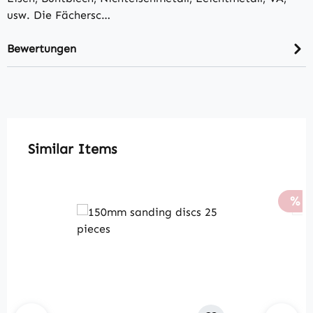
usw. Die Fächersc…
Bewertungen
Produktgalerie überspringen
Similar Items
Rab
%