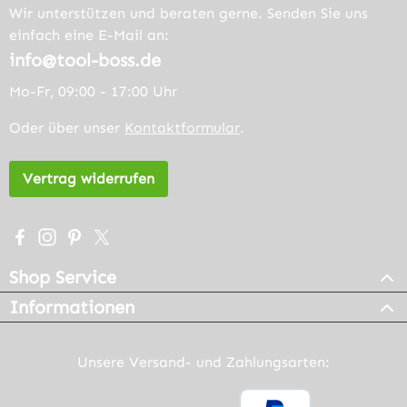
Wir unterstützen und beraten gerne. Senden Sie uns
einfach eine E-Mail an:
info@tool-boss.de
Mo-Fr, 09:00 - 17:00 Uhr
Oder über unser
Kontaktformular
.
Vertrag widerrufen
Besuche uns auf Facebook – öffnet in neuem Tab (extern
Schau auf Instagram vorbei – öffnet in neuem Tab (e
Lass dich auf Pinterest inspirieren – öffnet in n
Folge uns auf X – öffnet in neuem Tab (exter
Shop Service
Informationen
Unsere Versand- und Zahlungsarten: