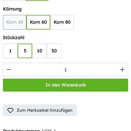
auswählen
Körnung
Korn 40
Korn 60
Korn 80
(Diese Option ist zurzeit nicht verfügbar.)
auswählen
Stückzahl
1
5
10
50
Produkt Anzahl: Gib den gewünschten Wert 
In den Warenkorb
Zum Merkzettel hinzufügen