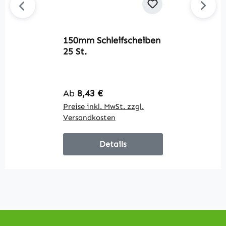
150mm Schleifscheiben
25 St.
V
A
Regulärer Preis:
Ab
8,43 €
ge
Preise inkl. MwSt. zzgl.
Pr
Versandkosten
V
Details