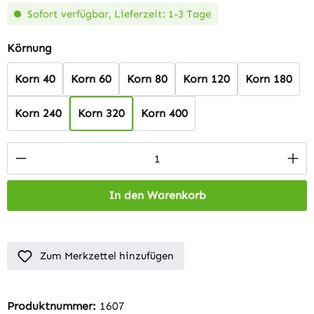
Sofort verfügbar, Lieferzeit: 1-3 Tage
auswählen
Körnung
Korn 40
Korn 60
Korn 80
Korn 120
Korn 180
Korn 240
Korn 320
Korn 400
Produkt Anzahl: Gib den gewünschten Wert 
In den Warenkorb
Zum Merkzettel hinzufügen
Produktnummer:
1607