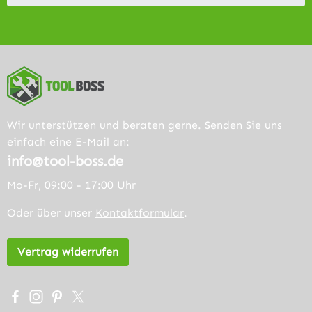
Wir unterstützen und beraten gerne. Senden Sie uns
einfach eine E-Mail an:
info@tool-boss.de
Mo-Fr, 09:00 - 17:00 Uhr
Oder über unser
Kontaktformular
.
Vertrag widerrufen
Besuche uns auf Facebook – öffnet in neuem Tab (extern
Schau auf Instagram vorbei – öffnet in neuem Tab (e
Lass dich auf Pinterest inspirieren – öffnet in n
Folge uns auf X – öffnet in neuem Tab (exter