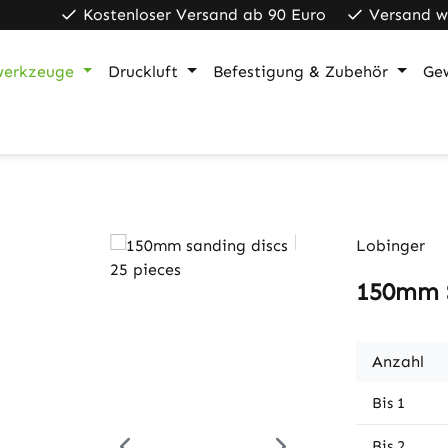
Kostenloser Versand ab 90 Euro
Versand w
werkzeuge
Druckluft
Befestigung & Zubehör
Ge
Lobinger
150mm S
Anzahl
Bis
1
Bis
2