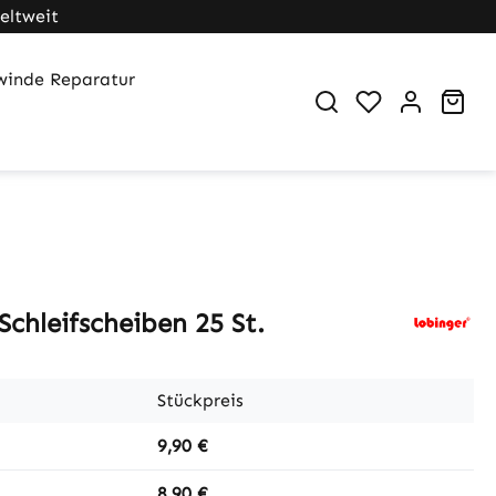
eltweit
winde Reparatur
Du hast 0 Pr
War
chleifscheiben 25 St.
Stückpreis
9,90 €
8,90 €