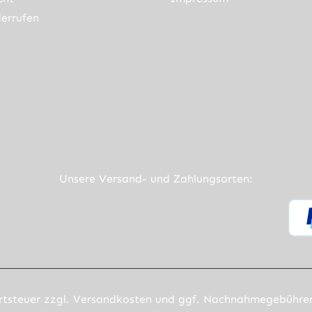
errufen
ner Link)
externer Link)
neuem Tab (externer Link)
rner Link)
Unsere Versand- und Zahlungsarten:
rtsteuer zzgl.
Versandkosten
und ggf. Nachnahmegebühren,