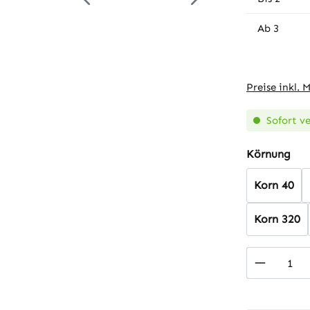
Ab
3
Preise inkl. 
Sofort ve
aus
Körnung
Korn 40
Korn 320
Produkt