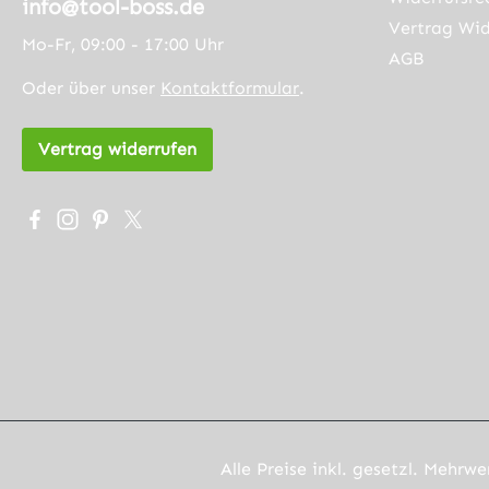
info@tool-boss.de
22,23mm Sie
Vertrag Wid
Mo-Fr, 09:00 - 17:00 Uhr
haben die
AGB
Wahl zwischen
Oder über unser
Kontaktformular
.
folgenden
Größen:
Vertrag widerrufen
115mm
Körnung 40
115mm
Besuche uns auf Facebook – öffnet in neuem Tab (exter
Schau auf Instagram vorbei – öffnet in neuem Tab (
Lass dich auf Pinterest inspirieren – öffnet in 
Folge uns auf X – öffnet in neuem Tab (exte
Körnung 60
115mm
Körnung 80
125mm
Körnung 40
125mm
Körnung 60
125mm
Körnung 80
Alle
Alle Preise inkl. gesetzl. Mehrwe