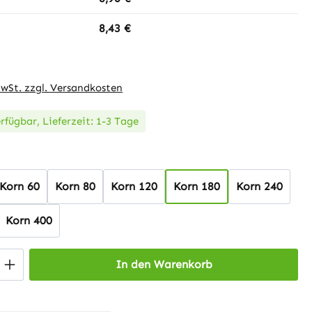
8,43 €
MwSt. zzgl. Versandkosten
rfügbar, Lieferzeit: 1-3 Tage
wählen
Korn 60
Korn 80
Korn 120
Korn 180
Korn 240
Korn 400
 Anzahl: Gib den gewünschten Wert ein 
In den Warenkorb